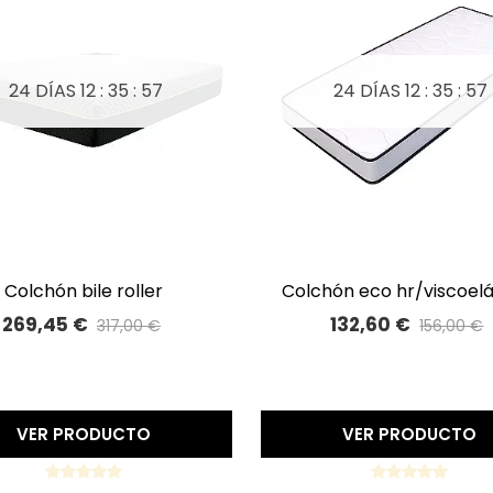
24 DÍAS
12 : 35 : 56
24 DÍAS
12 : 35 : 56
colchón bile roller
colchón eco hr/viscoel
A LISTA DE DESEOS
A LISTA DE DESEOS
hr/viscoelástica
269,45 €
132,60 €
317,00 €
156,00 €
Precio reducido
-15%
Precio reducido
-15%
VER PRODUCTO
VER PRODUCTO