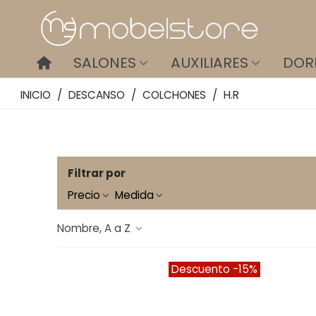
SALONES
AUXILIARES
DOR
INICIO
/
DESCANSO
/
COLCHONES
/
H.R
Filtrar por
Precio
Medida
Nombre, A a Z
Descuento
-15%