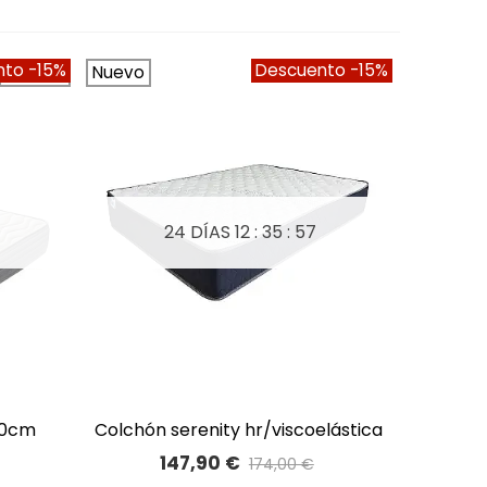
nto
-15%
Descuento
-15%
Oferta!
Nuevo
24 DÍAS
12 : 35 : 56
 20cm
colchón serenity hr/viscoelástica
A LISTA DE DESEOS
147,90 €
174,00 €