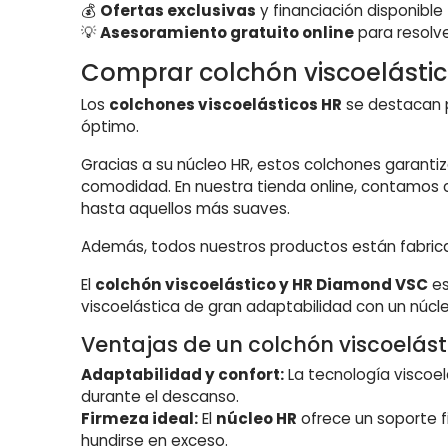
💰
Ofertas exclusivas
y financiación disponible
💡
Asesoramiento gratuito online
para resolv
Comprar colchón viscoelásti
Los
colchones viscoelásticos HR
se destacan p
óptimo.
Gracias a su núcleo HR, estos colchones garanti
comodidad. En nuestra tienda online, contamos 
hasta aquellos más suaves.
Además, todos nuestros productos están fabricad
El
colchón viscoelástico y HR Diamond VSC
es
viscoelástica de gran adaptabilidad con un núcle
Ventajas de un colchón viscoelást
Adaptabilidad y confort:
La tecnología viscoel
durante el descanso.
Firmeza ideal:
El
núcleo HR
ofrece un soporte f
hundirse en exceso.