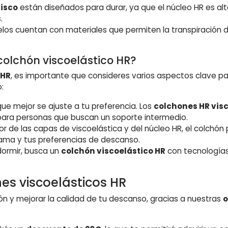
visco
están diseñados para durar, ya que el núcleo HR es al
.
os cuentan con materiales que permiten la transpiración d
colchón viscoelástico HR?
 HR
, es importante que consideres varios aspectos clave p
:
 que mejor se ajuste a tu preferencia. Los
colchones HR vis
para personas que buscan un soporte intermedio.
 de las capas de viscoelástica y del núcleo HR, el colchón 
cama y tus preferencias de descanso.
 dormir, busca un
colchón viscoelástico HR
con tecnologías
es viscoelásticos HR
n y mejorar la calidad de tu descanso, gracias a nuestras
o