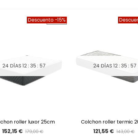
Descuento
-15%
Descue
Oferta!
24 DÍAS
12 : 35 : 56
24 DÍAS
12 : 35 : 56
olchon roller luxor 25cm
colchon roller termic
A LISTA DE DESEOS
A LISTA DE DESEOS
152,15 €
121,55 €
179,00 €
143,00 €