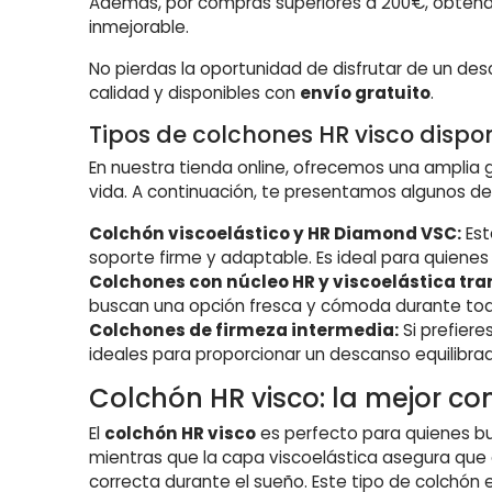
Además, por compras superiores a 200€, obten
inmejorable.
No pierdas la oportunidad de disfrutar de un de
calidad y disponibles con
envío gratuito
.
Tipos de colchones HR visco dispon
En nuestra tienda online, ofrecemos una ampli
vida. A continuación, te presentamos algunos d
Colchón viscoelástico y HR Diamond VSC:
Est
soporte firme y adaptable. Es ideal para quiene
Colchones con núcleo HR y viscoelástica tra
buscan una opción fresca y cómoda durante tod
Colchones de firmeza intermedia:
Si prefier
ideales para proporcionar un descanso equilibra
Colchón HR visco: la mejor co
El
colchón HR visco
es perfecto para quienes bu
mientras que la capa viscoelástica asegura que e
correcta durante el sueño. Este tipo de colchó