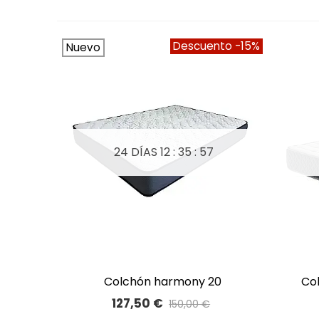
Descuento
-15%
Nuevo
24 DÍAS
12 : 35 : 56
colchón harmony 20
c
A LISTA DE DESEOS
hr/viscoelástica
127,50 €
150,00 €