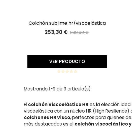
colchón sublime hr/viscoelástica
A LISTA DE DESEOS
253,30 €
298,00 €
Precio reducido
-15%
VER PRODUCTO
Mostrando 1-9 de 9 artículo(s)
El
colchón viscoelástico HR
es la elección idea
viscoelástica con un núcleo HR (High Resilience)
colchones HR visco
, perfectos para quienes d
más destacados es el
colchón viscoelástico 