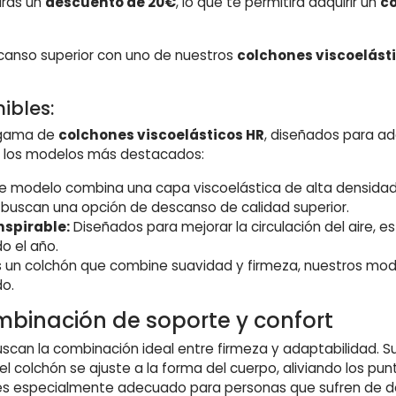
drás un
descuento de 20€
, lo que te permitirá adquirir un
co
scanso superior con uno de nuestros
colchones viscoelást
ibles:
a gama de
colchones viscoelásticos HR
, diseñados para ad
e los modelos más destacados:
e modelo combina una capa viscoelástica de alta densidad 
s buscan una opción de descanso de calidad superior.
nspirable:
Diseñados para mejorar la circulación del aire, 
o el año.
es un colchón que combine suavidad y firmeza, nuestros mo
do.
mbinación de soporte y confort
scan la combinación ideal entre firmeza y adaptabilidad. S
l colchón se ajuste a la forma del cuerpo, aliviando los pu
n es especialmente adecuado para personas que sufren de 