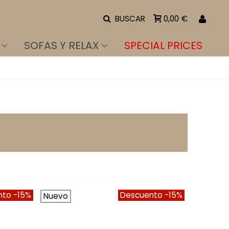
BUSCAR
0,00 €
SOFAS Y RELAX
SPECIAL PRICES
nto
-15%
Descuento
-15%
Nuevo