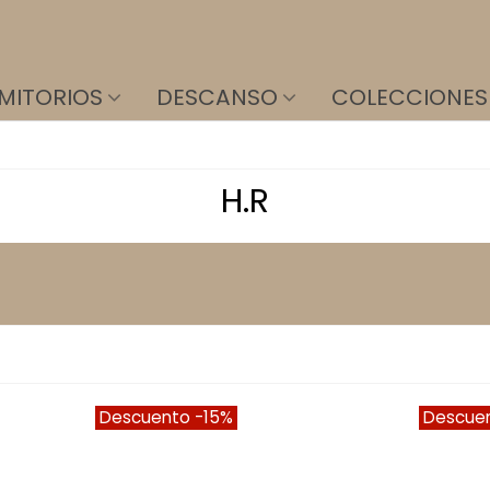
MITORIOS
DESCANSO
COLECCIONES
H.R
Descuento
-15%
Descue