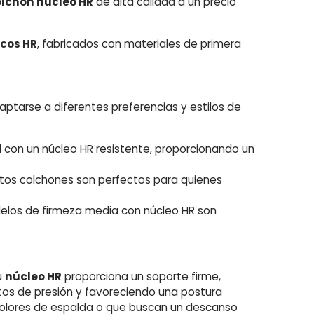
lchón núcleo HR
de alta calidad a un precio
icos HR
, fabricados con materiales de primera
aptarse a diferentes preferencias y estilos de
con un núcleo HR resistente, proporcionando un
estos colchones son perfectos para quienes
delos de firmeza media con núcleo HR son
u
núcleo HR
proporciona un soporte firme,
ntos de presión y favoreciendo una postura
dolores de espalda o que buscan un descanso