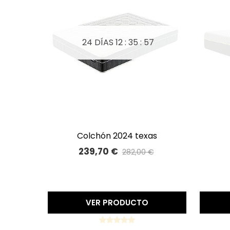
24 DÍAS
12 : 35 : 56
colchón 2024 texas
A LISTA DE DESEOS
239,70 €
282,00 €
Precio reducido
-15%
VER PRODUCTO