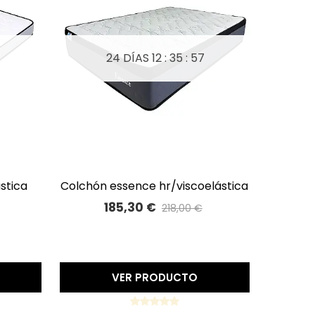
24 DÍAS
12 : 35 : 56
ástica
colchón essence hr/viscoelástica
A LISTA DE DESEOS
185,30 €
218,00 €
Precio reducido
-15%
VER PRODUCTO