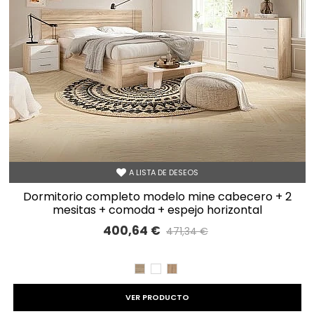
A LISTA DE DESEOS
dormitorio completo modelo mine cabecero + 2
mesitas + comoda + espejo horizontal
400,64 €
471,34 €
Precio reducido
-15%
CAMBRIAN
BLANCO
ROBLE
VER PRODUCTO