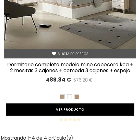
A LISTA DE DESEOS
dormitorio completo modelo mine cabecero koa +
2 mesitas 3 cajones + comoda 3 cajones + espejo
horizontal
489,84 €
576,28 €
Precio reducido
-15%
CAMBRIAN
BLANCO
ROBLE
VER PRODUCTO
Mostrando 1-4 de 4 artículo(s)