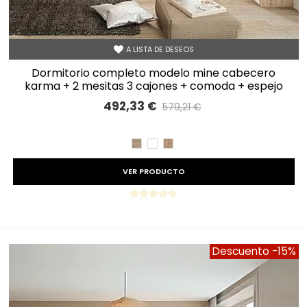
A LISTA DE DESEOS
dormitorio completo modelo mine cabecero
karma + 2 mesitas 3 cajones + comoda + espejo
horizontal
492,33 €
579,21 €
Precio reducido
-15%
CAMBRIAN
BLANCO
ROBLE
VER PRODUCTO
Descuento
-15%