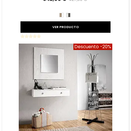
Precio reducido
-20%
CAMBRIAN/BLANCO
TIBET
GRAFITO
VER PRODUCTO
Descuento
-20%