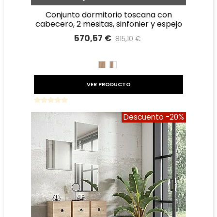
conjunto dormitorio toscana con
cabecero, 2 mesitas, sinfonier y espejo
570,57 €
815,10 €
Precio reducido
-30%
ROBLE
ROBLE
BLANCO
VER PRODUCTO
Descuento
-20%