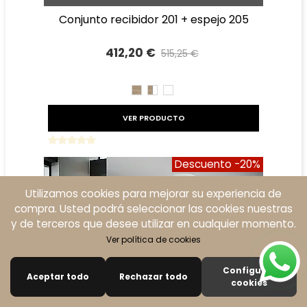
conjunto recibidor 201 + espejo 205
412,20 €
515,25 €
Precio reducido
-20%
CAMBRIAN
CAMBRIAN/BLANCO
BLANCO
VER PRODUCTO
Descuento
-20%
Utilizamos cookies para mejorar su experiencia de
compra. Usted podrá seleccionar las cookies nuestras
y de terceros que desee utilizar en cualquier momento.
Ver política de cookies
Configurar
Aceptar todo
Rechazar todo
0
cookies
Buscar
Carro