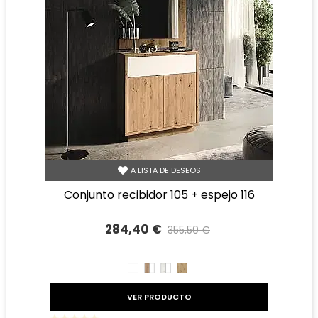
A LISTA DE DESEOS
conjunto recibidor 105 + espejo 116
284,40 €
355,50 €
Precio reducido
-20%
BLANCO
ROBLE
TIBET
ROBLE
AMAZONA
BLANCO
AMAZONA
BLANCO
VER PRODUCTO