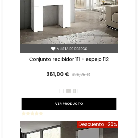
A LISTA DE DESEOS
conjunto recibidor 111 + espejo 112
261,00 €
326,25 €
Precio reducido
-20%
BLANCO
TIBET
TIBET
BLANCO
VER PRODUCTO
Descuento
-20%