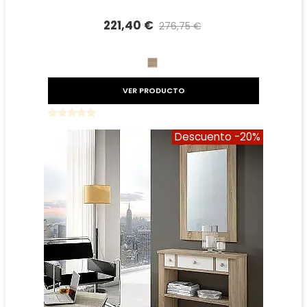
221,40 €
276,75 €
Precio reducido
-20%
CAMBRIAN
VER PRODUCTO
Descuento
-20%