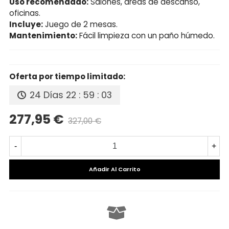
Uso recomendado:
Salones, áreas de descanso,
oficinas.
Incluye:
Juego de 2 mesas.
Mantenimiento:
Fácil limpieza con un paño húmedo.
Oferta por tiempo limitado:
24 Días
22 : 59 : 02
277,95 €
327,00 €
Precio reducido
-15%
-
+
Añadir Al Carrito