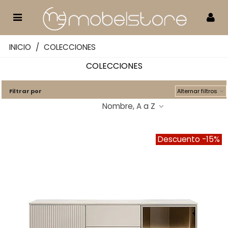
INICIO
/
COLECCIONES
COLECCIONES
Filtrar por
Alternar filtros
Nombre, A a Z
Descuento
-15%