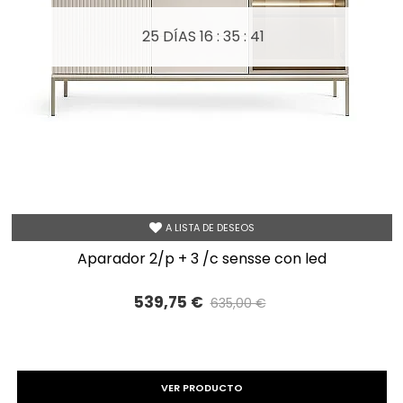
25 DÍAS
16 : 35 : 39
A LISTA DE DESEOS
aparador 2/p + 3 /c sensse con led
539,75 €
635,00 €
Precio reducido
-15%
VER PRODUCTO