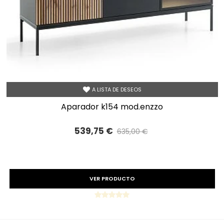
A LISTA DE DESEOS
aparador k154 mod.enzzo
539,75 €
635,00 €
Precio reducido
-15%
VER PRODUCTO