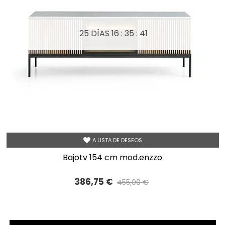
25 DÍAS
16 : 35 : 39
A LISTA DE DESEOS
bajotv 154 cm mod.enzzo
386,75 €
455,00 €
Precio reducido
-15%