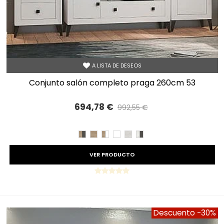
A LISTA DE DESEOS
conjunto salón completo praga 260cm 53
694,78 €
992,55 €
Precio reducido
-30%
CAMBRIAN/PIZARRA
CAMBRIAN
CAMBRIAN/BLANCO
BLANCO
TIBET
TIBET/PIZARRA
VER PRODUCTO
Descuento
-30%