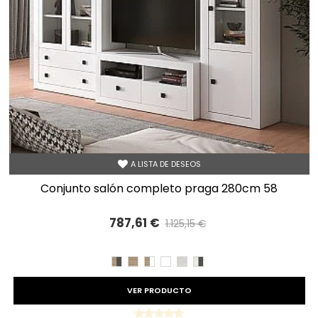
A LISTA DE DESEOS
conjunto salón completo praga 280cm 58
787,61 €
1.125,15 €
Precio reducido
-30%
CAMBRIAN/PIZARRA
CAMBRIAN
CAMBRIAN/BLANCO
BLANCO
TIBET
TIBET/PIZARRA
VER PRODUCTO