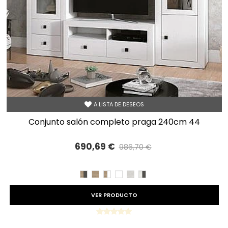
A LISTA DE DESEOS
conjunto salón completo praga 240cm 44
690,69 €
986,70 €
Precio reducido
-30%
CAMBRIAN/PIZARRA
CAMBRIAN
CAMBRIAN/BLANCO
BLANCO
TIBET
TIBET/PIZARRA
VER PRODUCTO