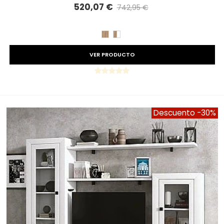
520,07 €
742,95 €
Precio reducido
-30%
ROBLE
ROBLE
BLANCO
VER PRODUCTO
Descuento
-30%