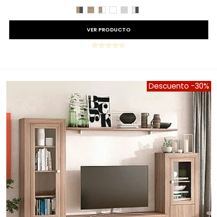
CAMBRIAN/PIZARRA
CAMBRIAN
CAMBRIAN/BLANCO
BLANCO
TIBET
TIBET/PIZARRA
VER PRODUCTO
Descuento
-30%