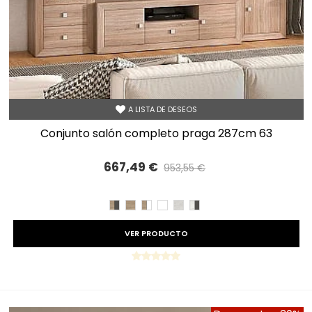
A LISTA DE DESEOS
conjunto salón completo praga 287cm 63
667,49 €
953,55 €
Precio reducido
-30%
CAMBRIAN/PIZARRA
CAMBRIAN
CAMBRIAN/BLANCO
BLANCO
TIBET
TIBET/PIZARRA
VER PRODUCTO