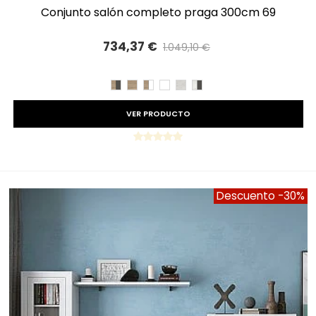
conjunto salón completo praga 300cm 69
734,37 €
1.049,10 €
Precio reducido
-30%
CAMBRIAN/PIZARRA
CAMBRIAN
CAMBRIAN/BLANCO
BLANCO
TIBET
TIBET/PIZARRA
VER PRODUCTO
Descuento
-30%