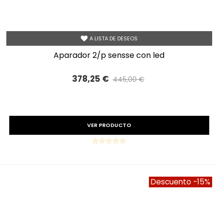
A LISTA DE DESEOS
aparador 2/p sensse con led
378,25 €
445,00 €
Precio reducido
-15%
VER PRODUCTO
Descuento
-15%