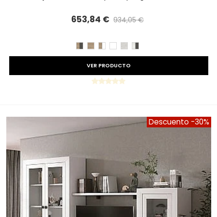
653,84 €
934,05 €
Precio reducido
-30%
CAMBRIAN/PIZARRA
CAMBRIAN
CAMBRIAN/BLANCO
BLANCO
TIBET
TIBET/PIZARRA
VER PRODUCTO
Descuento
-30%