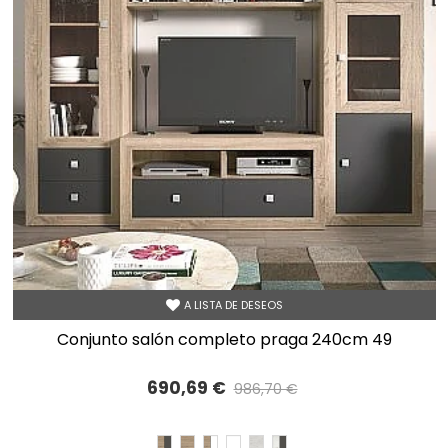
A LISTA DE DESEOS
conjunto salón completo praga 240cm 49
690,69 €
986,70 €
Precio reducido
-30%
CAMBRIAN/PIZARRA
CAMBRIAN
CAMBRIAN/BLANCO
BLANCO
TIBET
TIBET/PIZARRA