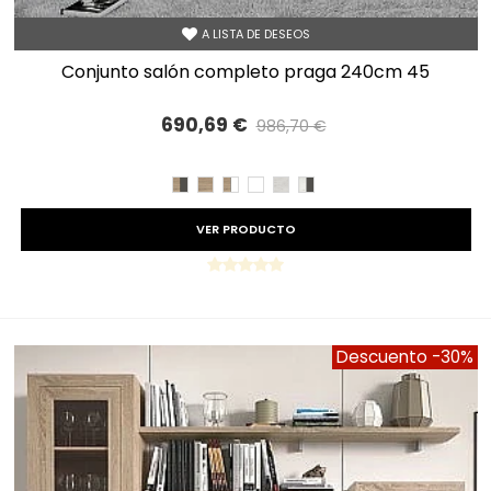
A LISTA DE DESEOS
conjunto salón completo praga 240cm 45
690,69 €
986,70 €
Precio reducido
-30%
CAMBRIAN/PIZARRA
CAMBRIAN
CAMBRIAN/BLANCO
BLANCO
TIBET
TIBET/PIZARRA
VER PRODUCTO
Descuento
-30%