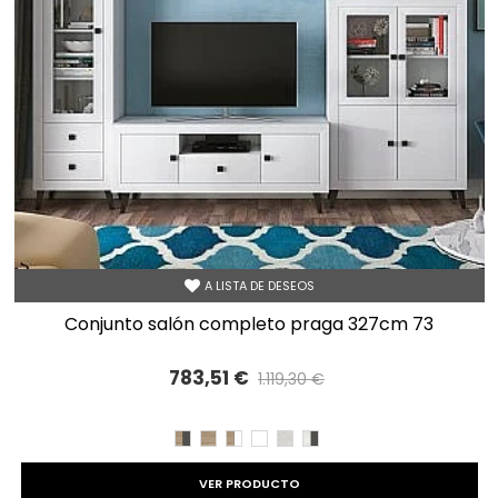
A LISTA DE DESEOS
conjunto salón completo praga 327cm 73
783,51 €
1.119,30 €
Precio reducido
-30%
CAMBRIAN/PIZARRA
CAMBRIAN
CAMBRIAN/BLANCO
BLANCO
TIBET
TIBET/PIZARRA
VER PRODUCTO