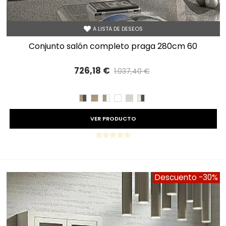
A LISTA DE DESEOS
conjunto salón completo praga 280cm 60
726,18 €
1.037,40 €
Precio reducido
-30%
CAMBRIAN/PIZARRA
CAMBRIAN
CAMBRIAN/BLANCO
BLANCO
TIBET
TIBET/PIZARRA
VER PRODUCTO
Descuento
-30%