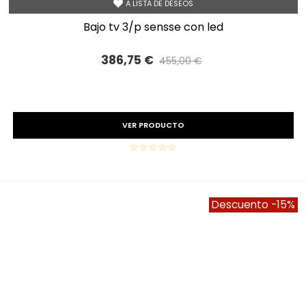
A LISTA DE DESEOS
bajo tv 3/p sensse con led
386,75 €
455,00 €
Precio reducido
-15%
VER PRODUCTO
Descuento
-15%