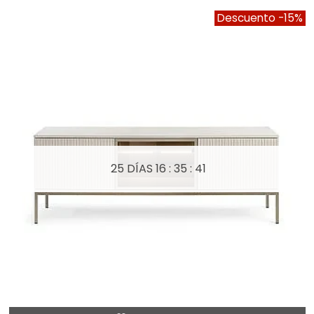
Descuento
-15%
25 DÍAS
16 : 35 : 39