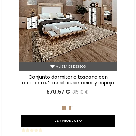
A LISTA DE DESEOS
conjunto dormitorio toscana con
cabecero, 2 mesitas, sinfonier y espejo
570,57 €
815,10 €
Precio reducido
-30%
ROBLE
ROBLE
BLANCO
VER PRODUCTO