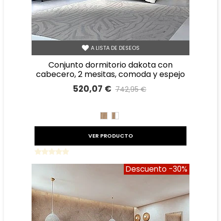
A LISTA DE DESEOS
conjunto dormitorio dakota con
cabecero, 2 mesitas, comoda y espejo
520,07 €
742,95 €
Precio reducido
-30%
ROBLE
ROBLE
BLANCO
VER PRODUCTO
Descuento
-30%