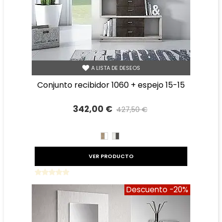
A LISTA DE DESEOS
conjunto recibidor 1060 + espejo 15-15
342,00 €
427,50 €
Precio reducido
-20%
CAMBRIAN/BLANCO
TIBET
GRAFITO
VER PRODUCTO
Descuento
-20%