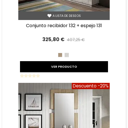
A LISTA DE DESEOS
conjunto recibidor 132 + espejo 131
325,80 €
407,25 €
Precio reducido
-20%
CAMBRIAN
TIBET
VER PRODUCTO
Descuento
-20%