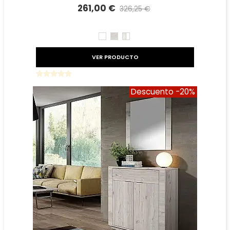
261,00 €
326,25 €
Precio reducido
-20%
BLANCO
TIBET
TIBET
BLANCO
VER PRODUCTO
Descuento
-20%