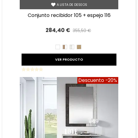
A LISTA DE DESEOS
conjunto recibidor 105 + espejo 116
284,40 €
355,50 €
Precio reducido
-20%
BLANCO
ROBLE
TIBET
ROBLE
AMAZONA
BLANCO
AMAZONA
BLANCO
VER PRODUCTO
Descuento
-20%