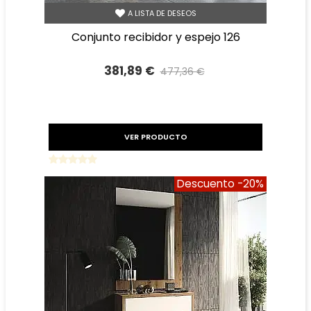
A LISTA DE DESEOS
conjunto recibidor y espejo 126
381,89 €
477,36 €
Precio reducido
-20%
VER PRODUCTO
Descuento
-20%