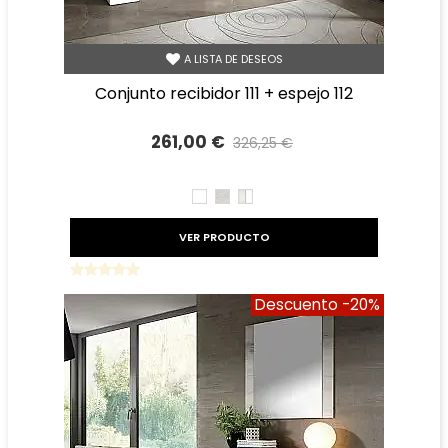
A LISTA DE DESEOS
conjunto recibidor 111 + espejo 112
261,00 €
326,25 €
Precio reducido
-20%
BLANCO
TIBET
TIBET
BLANCO
VER PRODUCTO
Descuento
-20%