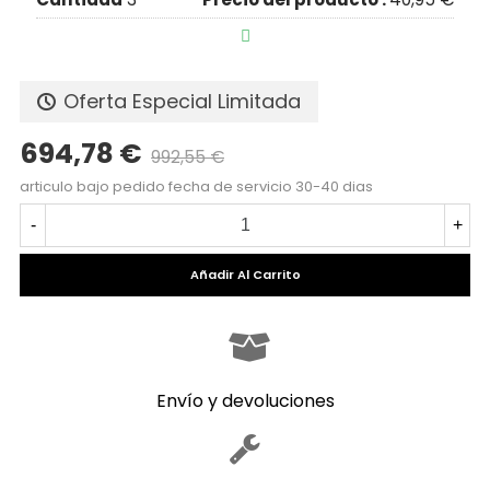

Oferta Especial Limitada
694,78 €
992,55 €
Precio reducido
-30%
articulo bajo pedido fecha de servicio 30-40 dias
-
+
Añadir Al Carrito
Envío y devoluciones