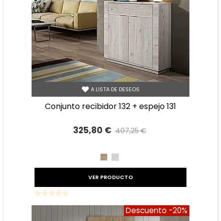
A LISTA DE DESEOS
conjunto recibidor 132 + espejo 131
325,80 €
407,25 €
Precio reducido
-20%
CAMBRIAN
TIBET
VER PRODUCTO
Descuento
-20%