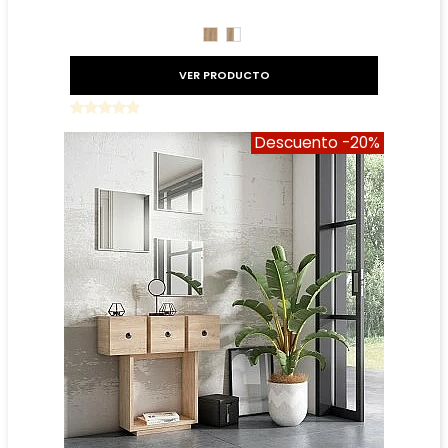
Precio reducido
-30%
ROBLE
ROBLE
BLANCO
VER PRODUCTO
Descuento
-20%