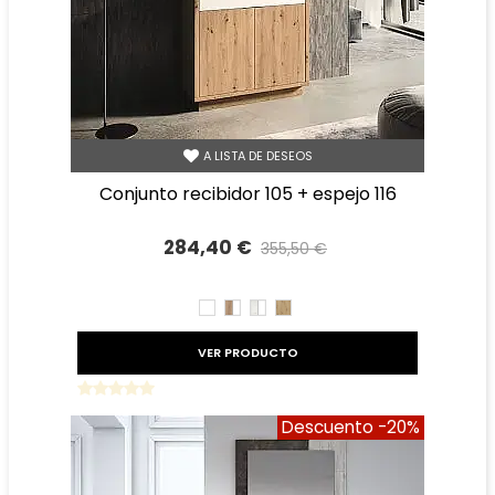
A LISTA DE DESEOS
conjunto recibidor 105 + espejo 116
284,40 €
355,50 €
Precio reducido
-20%
BLANCO
ROBLE
TIBET
ROBLE
AMAZONA
BLANCO
AMAZONA
BLANCO
VER PRODUCTO
Descuento
-20%