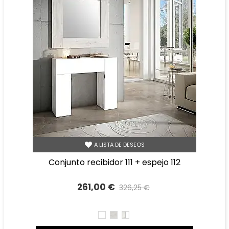
A LISTA DE DESEOS
conjunto recibidor 111 + espejo 112
261,00 €
326,25 €
Precio reducido
-20%
BLANCO
TIBET
TIBET
BLANCO