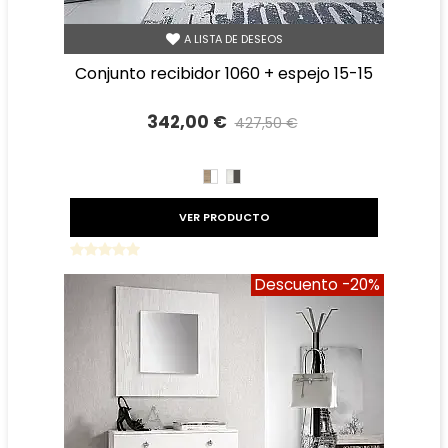
A LISTA DE DESEOS
conjunto recibidor 1060 + espejo 15-15
342,00 €
427,50 €
Precio reducido
-20%
CAMBRIAN/BLANCO
TIBET
GRAFITO
VER PRODUCTO
Descuento
-20%