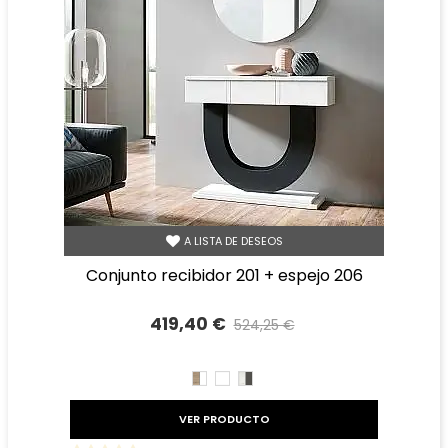
A LISTA DE DESEOS
conjunto recibidor 201 + espejo 206
419,40 €
524,25 €
Precio reducido
-20%
CAMBRIAN/BLANCO
BLANCO
TIBET
GRAFITO
VER PRODUCTO