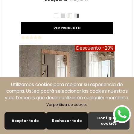
Precio reducido
-20%
BLANCO
TIBET
TIBET
TIBET
BLANCO
GRAFITO
VER PRODUCTO
Descuento
-20%
Utilizamos cookies para mejorar su experiencia de
compra. Usted podrá seleccionar las cookies nuestras
y de terceros que desee utilizar en cualquier momento.
Ver política de cookies
Configurar
Aceptar todo
Rechazar todo
0
cookies
Buscar
Carro