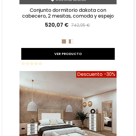
conjunto dormitorio dakota con
cabecero, 2 mesitas, comoda y espejo
520,07 €
742,95 €
Precio reducido
-30%
ROBLE
ROBLE
BLANCO
VER PRODUCTO
Descuento
-30%