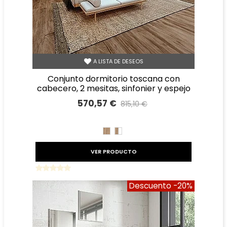
A LISTA DE DESEOS
conjunto dormitorio toscana con
cabecero, 2 mesitas, sinfonier y espejo
570,57 €
815,10 €
Precio reducido
-30%
ROBLE
ROBLE
BLANCO
VER PRODUCTO
Descuento
-20%