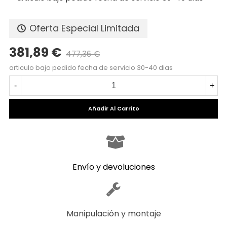
Oferta Especial Limitada
381,89 €
477,36 €
Precio reducido
-20%
articulo bajo pedido fecha de servicio 30-40 dias
-
+
Añadir Al Carrito
Envío y devoluciones
Manipulación y montaje