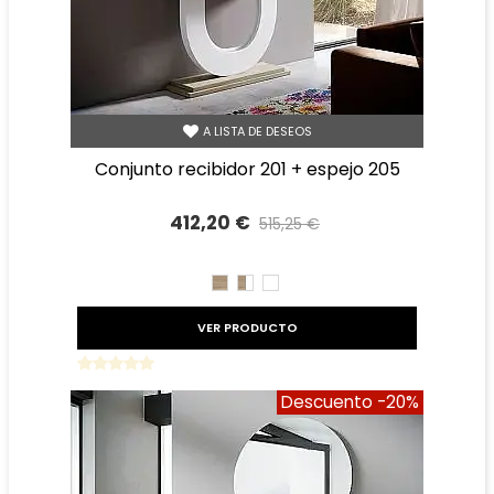
A LISTA DE DESEOS
conjunto recibidor 201 + espejo 205
412,20 €
515,25 €
Precio reducido
-20%
CAMBRIAN
CAMBRIAN/BLANCO
BLANCO
VER PRODUCTO
Descuento
-20%