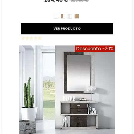
284,40 €
355,50 €
Precio reducido
-20%
BLANCO
ROBLE
TIBET
ROBLE
AMAZONA
BLANCO
AMAZONA
BLANCO
VER PRODUCTO
Descuento
-20%