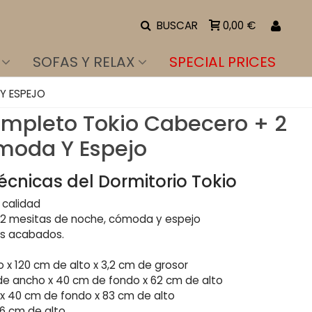
BUSCAR
0,00 €
SOFAS Y RELAX
SPECIAL PRICES
Y ESPEJO
ompleto Tokio Cabecero + 2
moda Y Espejo
écnicas del Dormitorio Tokio
 calidad
2 mesitas de noche, cómoda y espejo
s acabados.
x 120 cm de alto x 3,2 cm de grosor
e ancho x 40 cm de fondo x 62 cm de alto
x 40 cm de fondo x 83 cm de alto
6 cm de alto