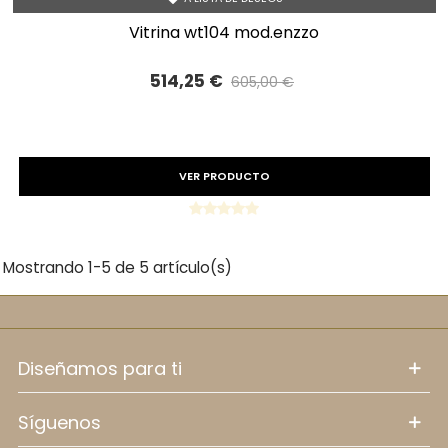
vitrina wt104 mod.enzzo
514,25 €
605,00 €
Precio reducido
-15%
VER PRODUCTO
Mostrando 1-5 de 5 artículo(s)
diseñamos para ti
síguenos