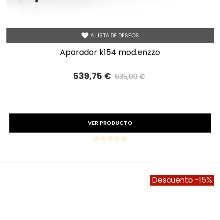
A LISTA DE DESEOS
aparador k154 mod.enzzo
539,75 €
635,00 €
Precio reducido
-15%
VER PRODUCTO
Descuento
-15%