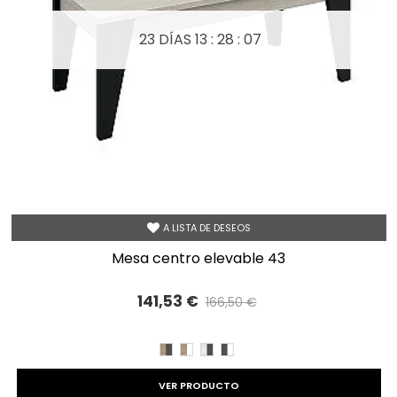
23 DÍAS
13 : 28 : 05
A LISTA DE DESEOS
mesa centro elevable 43
141,53 €
166,50 €
Precio reducido
-15%
CAMBRIAN/PIZARRA
CAMBRIAN/BLANCO
TIBET
BLANCO
GRAFITO
GRAFITO
VER PRODUCTO