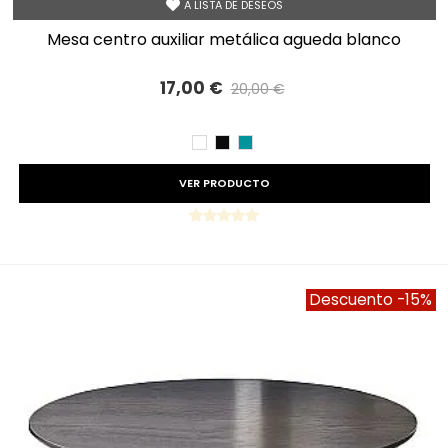
A LISTA DE DESEOS
mesa centro auxiliar metálica agueda blanco
17,00 €
20,00 €
Precio reducido
-15%
BLANCO
NEGRO
VERDE
VER PRODUCTO
Descuento
-15%