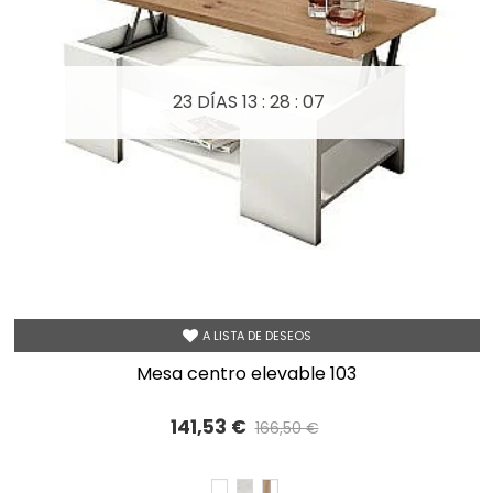
23 DÍAS
13 : 28 : 05
A LISTA DE DESEOS
mesa centro elevable 103
141,53 €
166,50 €
Precio reducido
-15%
BLANCO
TIBET
ROBLE