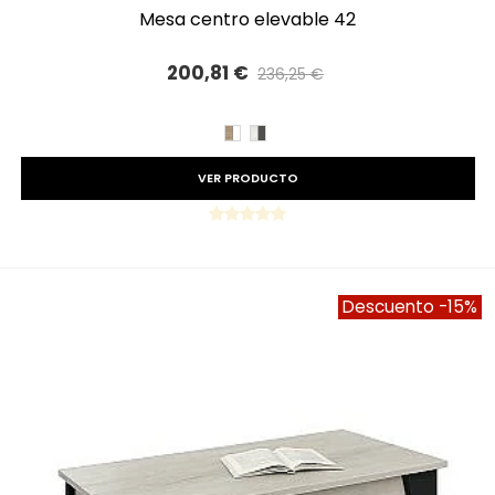
mesa centro elevable 42
200,81 €
236,25 €
Precio reducido
-15%
CAMBRIAN/BLANCO
TIBET
GRAFITO
VER PRODUCTO
Descuento
-15%