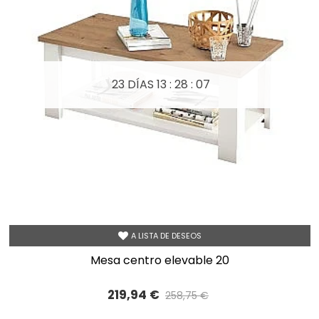
23 DÍAS
13 : 28 : 05
A LISTA DE DESEOS
mesa centro elevable 20
219,94 €
258,75 €
Precio reducido
-15%