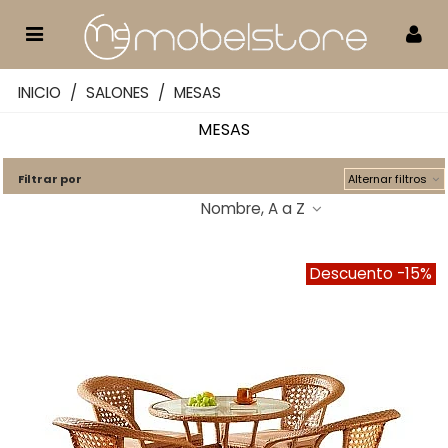
INICIO
/
SALONES
/
MESAS
MESAS
Filtrar por
Alternar filtros
Nombre, A a Z
Descuento
-15%