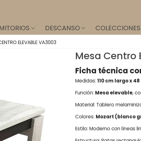
MITORIOS
DESCANSO
COLECCIONES
CENTRO ELEVABLE VA3003
Mesa Centro 
Ficha técnica co
Medidas:
110 cm largo x 48
Función:
Mesa elevable
, c
Material: Tablero melaminiz
Colores:
Mozart (blanco g
Estilo: Moderno con líneas 
Estructura: Patas rectangul