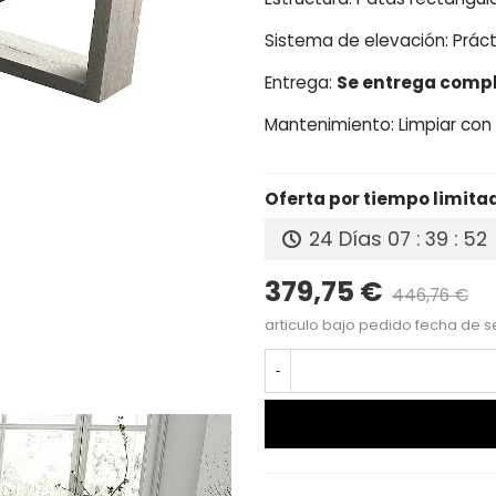
Sistema de elevación: Práct
Entrega:
Se entrega com
Mantenimiento: Limpiar co
Oferta por tiempo limita
24 Días
07 : 39 : 51
379,75 €
446,76 €
P
articulo bajo pedido fecha de s
-