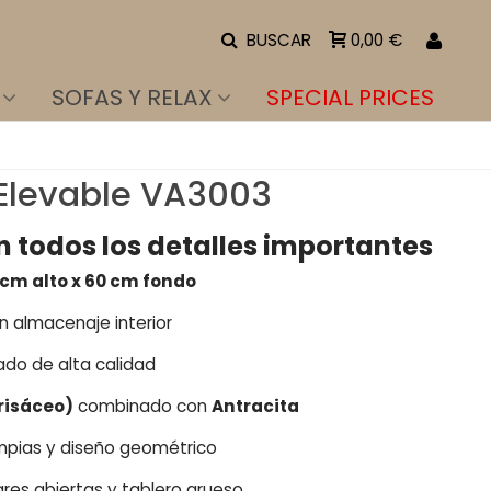
BUSCAR
0,00 €
SOFAS Y RELAX
SPECIAL PRICES
Elevable VA3003
n todos los detalles importantes
 cm alto x 60 cm fondo
on almacenaje interior
ado de alta calidad
risáceo)
combinado con
Antracita
limpias y diseño geométrico
ares abiertas y tablero grueso