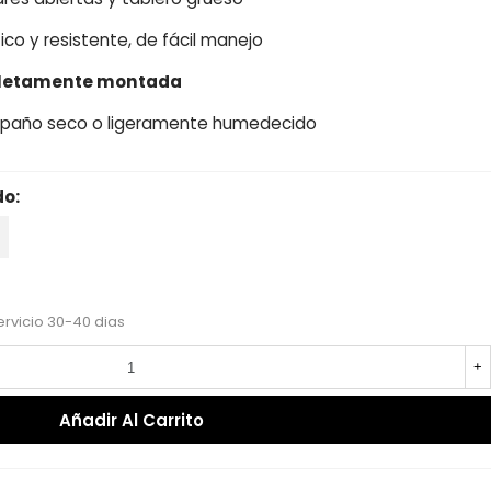
ico y resistente, de fácil manejo
pletamente montada
n paño seco o ligeramente humedecido
do:
recio reducido
-15%
ervicio 30-40 dias
+
Añadir Al Carrito