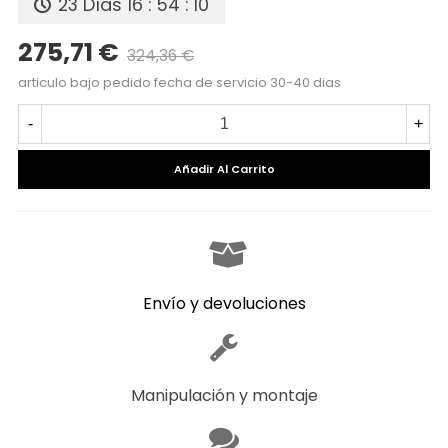
23 Días
16 : 54 : 09
275,71 €
324,36 €
Precio reducido
-15%
articulo bajo pedido fecha de servicio 30-40 dias
-
+
Añadir Al Carrito
Envío y devoluciones
Manipulación y montaje