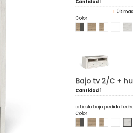
Cantidad
1

Últimas
Color
Bajo tv 2/C + h
Cantidad
1
articulo bajo pedido fech
Color