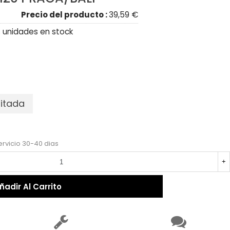
Precio del producto :
39,59 €
 unidades en stock
mitada
ecio reducido
-30%
ervicio 30-40 dias
+
ñadir Al Carrito