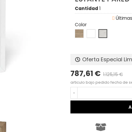
Cantidad
1

Últimas
Color
Oferta Especial Li
787,61 €
1.125,15 €
Pr
articulo bajo pedido fecha de s
-
A