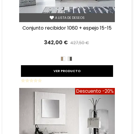
A LISTA DE DESEOS
conjunto recibidor 1060 + espejo 15-15
342,00 €
427,50 €
Precio reducido
-20%
CAMBRIAN/BLANCO
TIBET
GRAFITO
VER PRODUCTO
Descuento
-20%