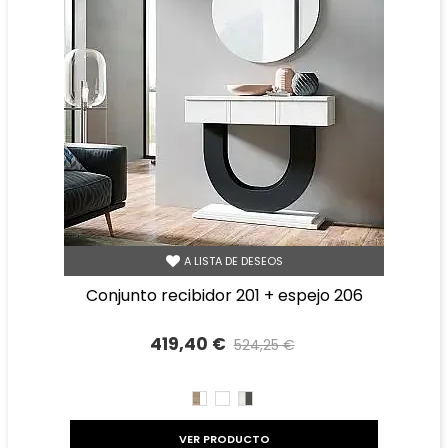
A LISTA DE DESEOS
conjunto recibidor 201 + espejo 206
419,40 €
524,25 €
Precio reducido
-20%
CAMBRIAN/BLANCO
BLANCO
TIBET
GRAFITO
VER PRODUCTO