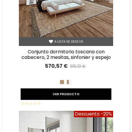
A LISTA DE DESEOS
conjunto dormitorio toscana con
cabecero, 2 mesitas, sinfonier y espejo
570,57 €
815,10 €
Precio reducido
-30%
ROBLE
ROBLE
BLANCO
VER PRODUCTO
Descuento
-20%