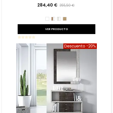
284,40 €
355,50 €
Precio reducido
-20%
BLANCO
ROBLE
TIBET
ROBLE
AMAZONA
BLANCO
AMAZONA
BLANCO
VER PRODUCTO
Descuento
-20%