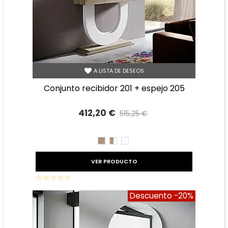
A LISTA DE DESEOS
conjunto recibidor 201 + espejo 205
412,20 €
515,25 €
Precio reducido
-20%
CAMBRIAN
CAMBRIAN/BLANCO
BLANCO
VER PRODUCTO
Descuento
-20%