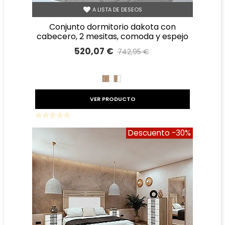
A LISTA DE DESEOS
conjunto dormitorio dakota con
cabecero, 2 mesitas, comoda y espejo
520,07 €
742,95 €
Precio reducido
-30%
ROBLE
ROBLE
BLANCO
VER PRODUCTO
Descuento
-30%