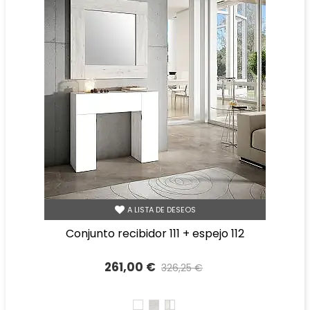
A LISTA DE DESEOS
conjunto recibidor 111 + espejo 112
261,00 €
326,25 €
Precio reducido
-20%
BLANCO
TIBET
TIBET