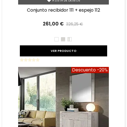
A LISTA DE DESEOS
conjunto recibidor 111 + espejo 112
261,00 €
326,25 €
Precio reducido
-20%
BLANCO
TIBET
TIBET
BLANCO
VER PRODUCTO
Descuento
-20%