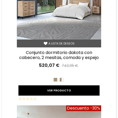
A LISTA DE DESEOS
conjunto dormitorio dakota con
cabecero, 2 mesitas, comoda y espejo
520,07 €
742,95 €
Precio reducido
-30%
ROBLE
ROBLE
BLANCO
VER PRODUCTO
Descuento
-30%