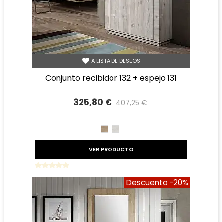
A LISTA DE DESEOS
conjunto recibidor 132 + espejo 131
325,80 €
407,25 €
Precio reducido
-20%
CAMBRIAN
TIBET
VER PRODUCTO
Descuento
-20%