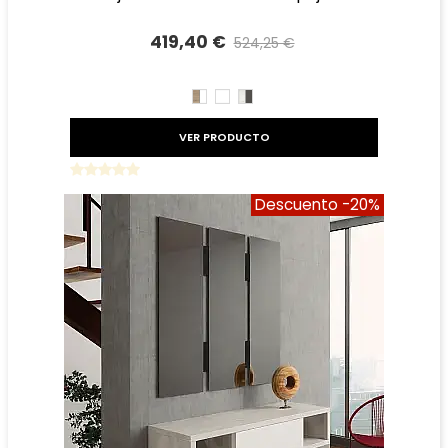
419,40 €
524,25 €
Precio reducido
-20%
CAMBRIAN/BLANCO
BLANCO
TIBET
GRAFITO
VER PRODUCTO
Descuento
-20%