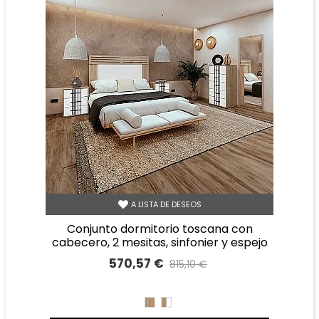
A LISTA DE DESEOS
conjunto dormitorio toscana con
cabecero, 2 mesitas, sinfonier y espejo
570,57 €
815,10 €
Precio reducido
-30%
ROBLE
ROBLE
BLANCO