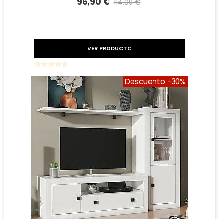
96,90 €
114,00 €
Precio reducido
-15%
VER PRODUCTO
Descuento
-30%