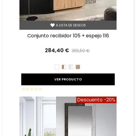
A LISTA DE DESEOS
conjunto recibidor 105 + espejo 116
284,40 €
355,50 €
Precio reducido
-20%
BLANCO
ROBLE
TIBET
ROBLE
AMAZONA
BLANCO
AMAZONA
BLANCO
VER PRODUCTO
Descuento
-20%