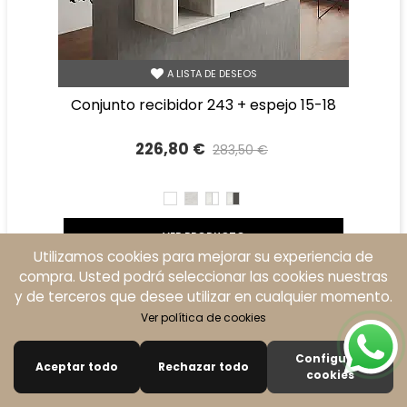
A LISTA DE DESEOS
conjunto recibidor 243 + espejo 15-18
226,80 €
283,50 €
Precio reducido
-20%
BLANCO
TIBET
TIBET
TIBET
BLANCO
GRAFITO
VER PRODUCTO
Utilizamos cookies para mejorar su experiencia de
compra. Usted podrá seleccionar las cookies nuestras
y de terceros que desee utilizar en cualquier momento.
Descuento
-20%
Ver política de cookies
Configurar
Aceptar todo
Rechazar todo
0
cookies
Buscar
Carro