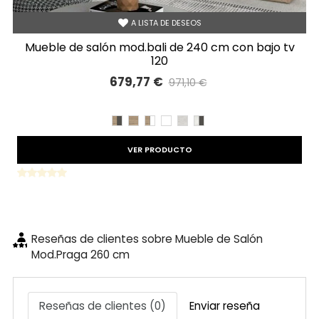
A LISTA DE DESEOS
mueble de salón mod.bali de 240 cm con bajo tv
120
679,77 €
971,10 €
Precio reducido
-30%
CAMBRIAN/PIZARRA
CAMBRIAN
CAMBRIAN/BLANCO
BLANCO
TIBET
TIBET/PIZARRA
VER PRODUCTO
Reseñas de clientes sobre Mueble de Salón
Mod.Praga 260 cm
Reseñas de clientes (0)
Enviar reseña