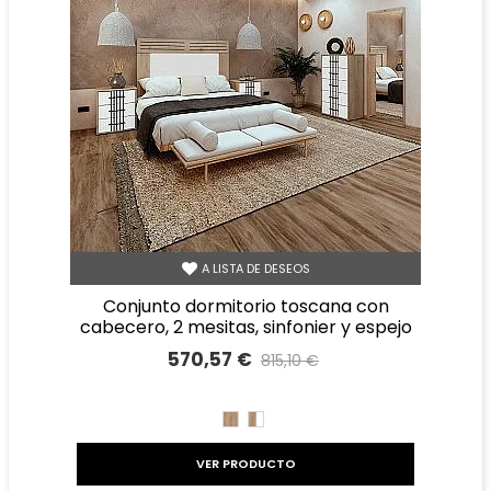
A LISTA DE DESEOS
conjunto dormitorio toscana con
cabecero, 2 mesitas, sinfonier y espejo
570,57 €
815,10 €
Precio reducido
-30%
ROBLE
ROBLE
BLANCO
VER PRODUCTO