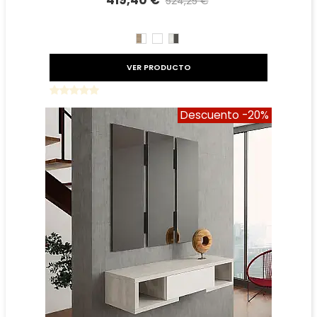
419,40 €
524,25 €
Precio reducido
-20%
CAMBRIAN/BLANCO
BLANCO
TIBET
GRAFITO
VER PRODUCTO
Descuento
-20%