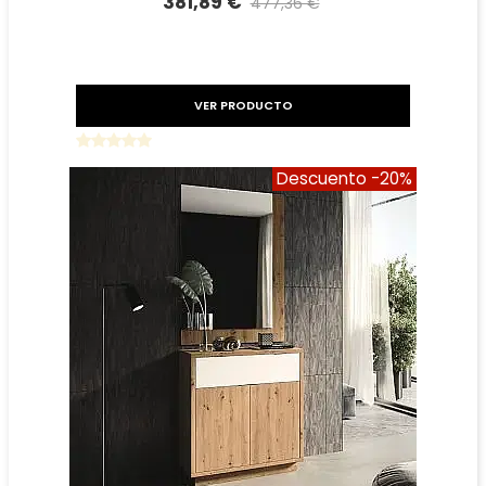
381,89 €
477,36 €
Precio reducido
-20%
VER PRODUCTO
Descuento
-20%