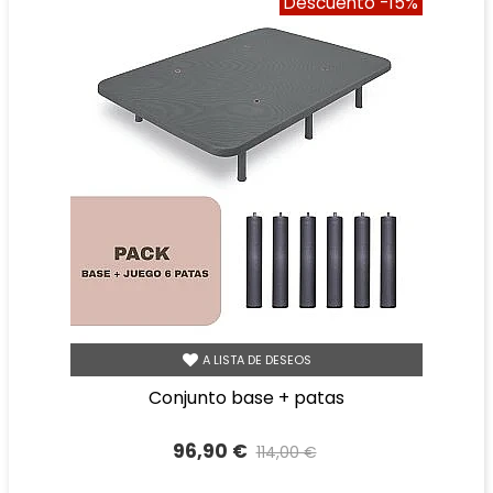
Descuento
-15%
A LISTA DE DESEOS
conjunto base + patas
96,90 €
114,00 €
Precio reducido
-15%