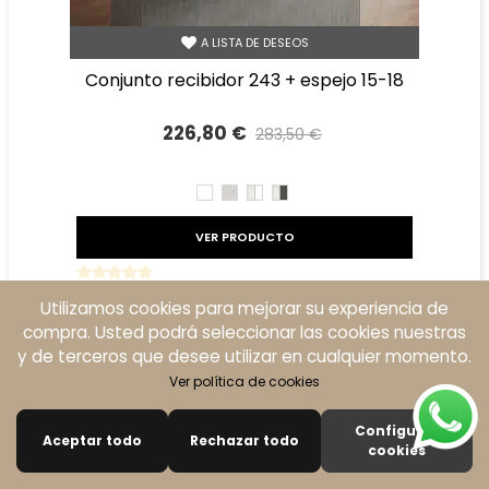
A LISTA DE DESEOS
conjunto recibidor 243 + espejo 15-18
226,80 €
283,50 €
Precio reducido
-20%
BLANCO
TIBET
TIBET
TIBET
BLANCO
GRAFITO
VER PRODUCTO
Utilizamos cookies para mejorar su experiencia de
Descuento
-20%
compra. Usted podrá seleccionar las cookies nuestras
y de terceros que desee utilizar en cualquier momento.
Ver política de cookies
Configurar
Aceptar todo
Rechazar todo
0
cookies
Buscar
Carro