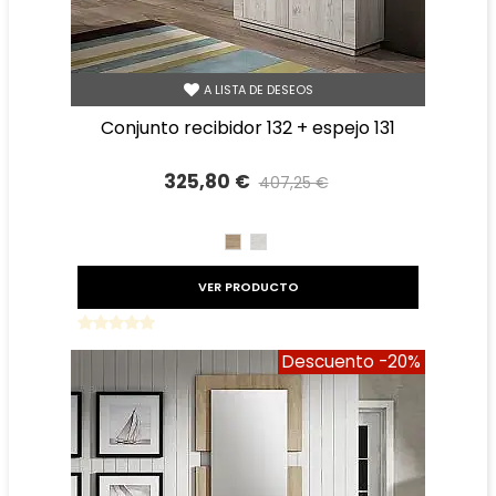
A LISTA DE DESEOS
conjunto recibidor 132 + espejo 131
325,80 €
407,25 €
Precio reducido
-20%
CAMBRIAN
TIBET
VER PRODUCTO
Descuento
-20%