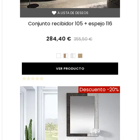
A LISTA DE DESEOS
conjunto recibidor 105 + espejo 116
284,40 €
355,50 €
Precio reducido
-20%
BLANCO
ROBLE
TIBET
ROBLE
AMAZONA
BLANCO
AMAZONA
BLANCO
VER PRODUCTO
Descuento
-20%