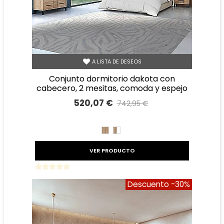
A LISTA DE DESEOS
conjunto dormitorio dakota con
cabecero, 2 mesitas, comoda y espejo
520,07 €
742,95 €
Precio reducido
-30%
ROBLE
ROBLE
BLANCO
VER PRODUCTO
Descuento
-30%