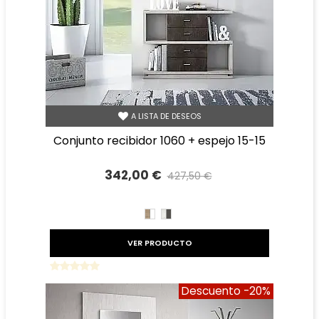
A LISTA DE DESEOS
conjunto recibidor 1060 + espejo 15-15
342,00 €
427,50 €
Precio reducido
-20%
CAMBRIAN/BLANCO
TIBET
GRAFITO
VER PRODUCTO
Descuento
-20%