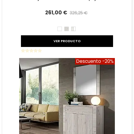
261,00 €
326,25 €
Precio reducido
-20%
BLANCO
TIBET
TIBET
BLANCO
VER PRODUCTO
Descuento
-20%