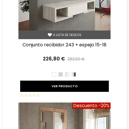
A LISTA DE DESEOS
conjunto recibidor 243 + espejo 15-18
226,80 €
283,50 €
Precio reducido
-20%
BLANCO
TIBET
TIBET
TIBET
BLANCO
GRAFITO
VER PRODUCTO
Descuento
-20%