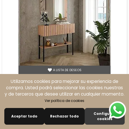
A LISTA DE DESEOS
conjunto recibidor 301 + espejo 116
Utilizamos cookies para mejorar su experiencia de
compra. Usted podrá seleccionar las cookies nuestras
349,20 €
y de terceros que desee utilizar en cualquier momento.
436,50 €
Precio reducido
-20%
Ver política de cookies
ROBLE
AMAZONA
Configurar
Aceptar todo
Rechazar todo
0
cookies
VER PRODUCTO
Buscar
Carro