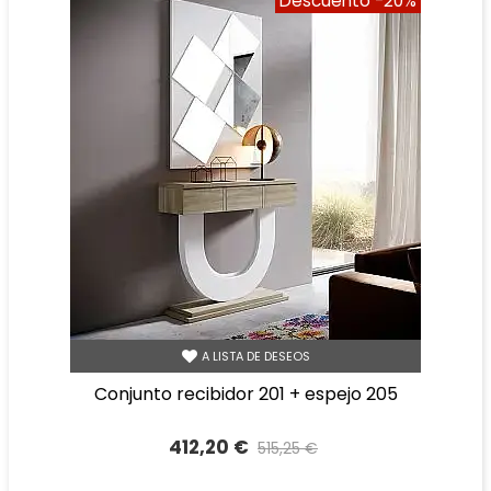
Descuento
-20%
A LISTA DE DESEOS
conjunto recibidor 201 + espejo 205
412,20 €
515,25 €
Precio reducido
-20%