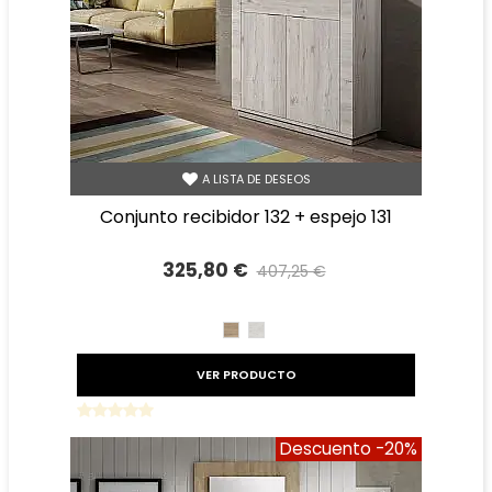
A LISTA DE DESEOS
conjunto recibidor 132 + espejo 131
325,80 €
407,25 €
Precio reducido
-20%
CAMBRIAN
TIBET
VER PRODUCTO
Descuento
-20%