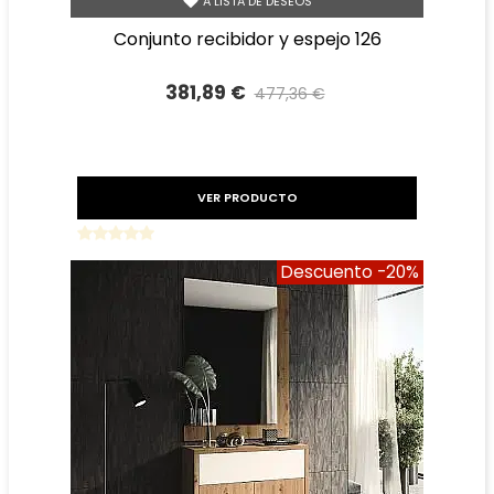
A LISTA DE DESEOS
conjunto recibidor y espejo 126
381,89 €
477,36 €
Precio reducido
-20%
VER PRODUCTO
Descuento
-20%