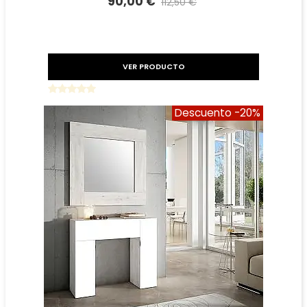
90,00 €
112,50 €
Precio reducido
-20%
VER PRODUCTO
Descuento
-20%