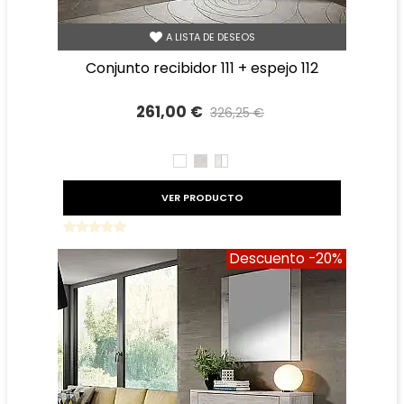
A LISTA DE DESEOS
conjunto recibidor 111 + espejo 112
261,00 €
326,25 €
Precio reducido
-20%
BLANCO
TIBET
TIBET
BLANCO
VER PRODUCTO
Descuento
-20%