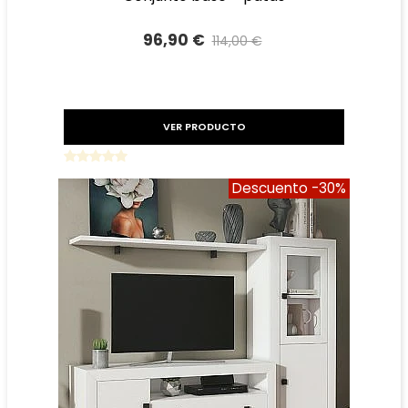
96,90 €
114,00 €
Precio reducido
-15%
VER PRODUCTO
Descuento
-30%