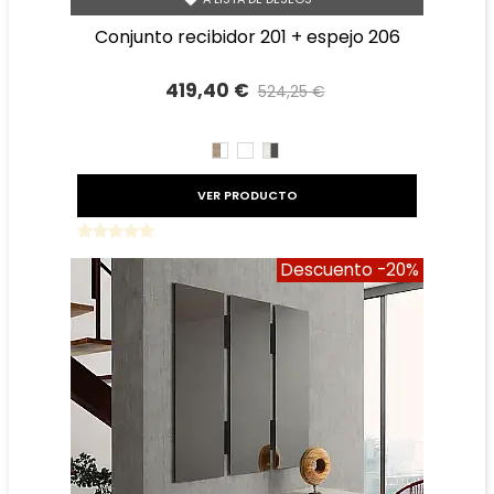
conjunto recibidor 201 + espejo 206
419,40 €
524,25 €
Precio reducido
-20%
CAMBRIAN/BLANCO
BLANCO
TIBET
GRAFITO
VER PRODUCTO
Descuento
-20%