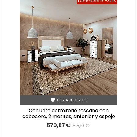
Descuento
-30%
A LISTA DE DESEOS
conjunto dormitorio toscana con
cabecero, 2 mesitas, sinfonier y espejo
570,57 €
815,10 €
Precio reducido
-30%