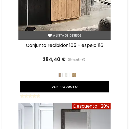
A LISTA DE DESEOS
conjunto recibidor 105 + espejo 116
284,40 €
355,50 €
Precio reducido
-20%
BLANCO
ROBLE
TIBET
ROBLE
AMAZONA
BLANCO
AMAZONA
BLANCO
VER PRODUCTO
Descuento
-20%