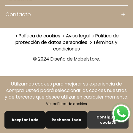
contacto
Política de cookies
Aviso legal
Política de
protección de datos personales
Términos y
condiciones
© 2024 Diseño de Mobelstore.
Utilizamos cookies para mejorar su experiencia de
compra. Usted podrá seleccionar las cookies nuestras
y de terceros que desee utilizar en cualquier momento.
Ver política de cookies
Configurar
Aceptar todo
Rechazar todo
0
cookies
Columna izquierda
Buscar
Carro