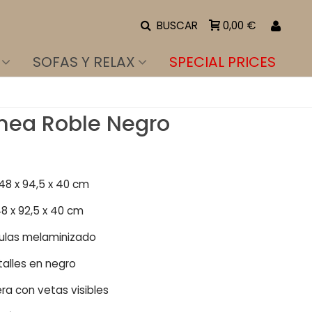
BUSCAR
0,00 €
SOFAS Y RELAX
SPECIAL PRICES
nea Roble Negro
148 x 94,5 x 40 cm
148 x 92,5 x 40 cm
culas melaminizado
talles en negro
ra con vetas visibles