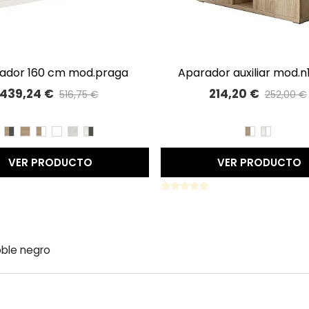
rador 160 cm mod.praga
aparador auxiliar mod.n124 de
A LISTA DE DESEOS
A LISTA DE DESEOS
90x100x28
439,24 €
214,20 €
516,75 €
252,00 €
Precio reducido
-15%
Precio reducido
-15
CAMBRIAN/PIZARRA
CAMBRIAN
CAMBRIAN/BLANCO
BLANCO
TIBET
TIBET/PIZARRA
CAMBRIAN/
TIBET
BLANCO
VER PRODUCTO
VER PRODUCTO
oble negro