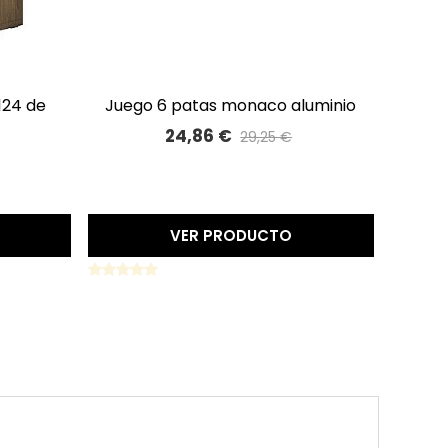
juego 6 patas monaco aluminio
ju
A LISTA DE DESEOS
24,86 €
29,25 €
%
Precio reducido
-15%
BLANCO
VER PRODUCTO