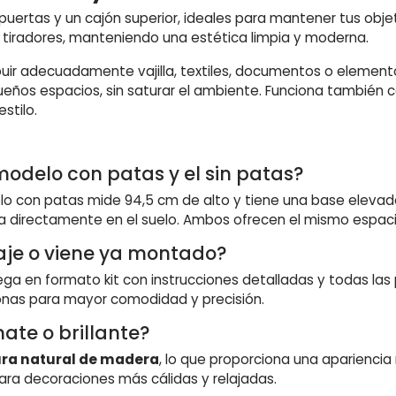
uertas y un cajón superior, ideales para mantener tus objet
e tiradores, manteniendo una estética limpia y moderna.
buir adecuadamente vajilla, textiles, documentos o elemen
ueños espacios, sin saturar el ambiente. Funciona también
stilo.
 modelo con patas y el sin patas?
odelo con patas mide 94,5 cm de alto y tiene una base elev
a directamente en el suelo. Ambos ofrecen el mismo espaci
aje o viene ya montado?
rega en formato kit con instrucciones detalladas y todas las 
onas para mayor comodidad y precisión.
ate o brillante?
ura natural de madera
, lo que proporciona una apariencia 
l para decoraciones más cálidas y relajadas.