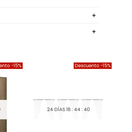
ento
-15%
Descuento
-15%
9
24 DÍAS
18 : 44 : 39