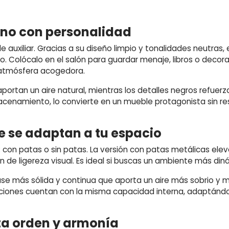
rno con personalidad
uxiliar. Gracias a su diseño limpio y tonalidades neutras, 
avo. Colócalo en el salón para guardar menaje, libros o decor
a atmósfera acogedora.
e aportan un aire natural, mientras los detalles negros refu
macenamiento, lo convierte en un mueble protagonista sin re
e se adaptan a tu espacio
con patas o sin patas. La versión con patas metálicas eleva
 de ligereza visual. Es ideal si buscas un ambiente más din
base más sólida y continua que aporta un aire más sobrio y 
nes cuentan con la misma capacidad interna, adaptándose
ta orden y armonía