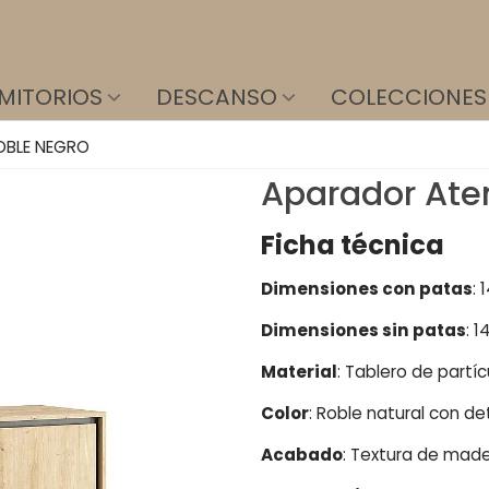
MITORIOS
DESCANSO
COLECCIONES
OBLE NEGRO
Aparador Ate
Ficha técnica
Dimensiones con patas
: 
Dimensiones sin patas
: 
Material
: Tablero de partí
Color
: Roble natural con de
Acabado
: Textura de made