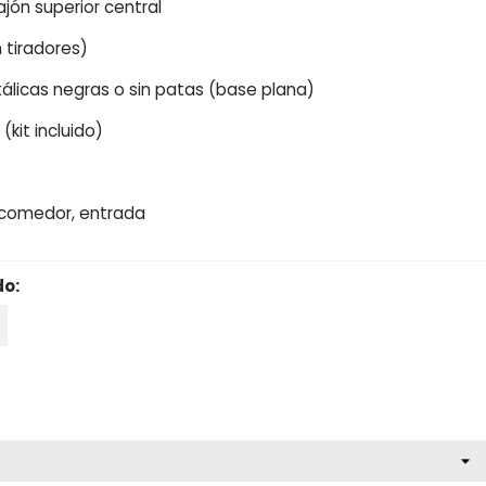
cajón superior central
n tiradores)
álicas negras o sin patas (base plana)
(kit incluido)
, comedor, entrada
do:
cio reducido
-15%