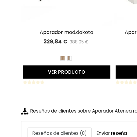
aparador mod.dakota
apa
A LISTA DE DESEOS
329,84 €
388,05 €
Precio reducido
-15%
ROBLE
ROBLE
BLANCO
VER PRODUCTO
Reseñas de clientes sobre Aparador Atenea r
Reseñas de clientes (0)
Enviar reseña