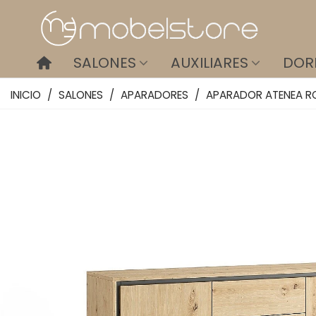
SALONES
AUXILIARES
DOR
INICIO
/
SALONES
/
APARADORES
/
APARADOR ATENEA R