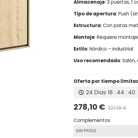
Almacenaje
: 3 puertas, 1 
Tipo de apertura
: Push (si
Estructura
: Con patas met
Montaje
: Requiere montaje 
Estilo
: Nórdico – industrial
Uso recomendado
: Salón
Oferta por tiempo limita
24 Días
18 : 44 : 39
278,10 €
327,18 €
Pre
Complementos