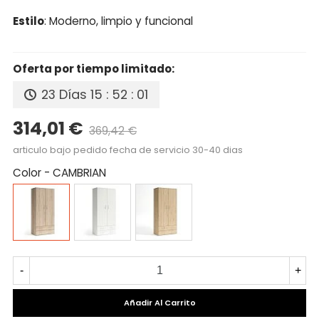
Estilo
: Moderno, limpio y funcional
Oferta por tiempo limitado:
23 Días
15 : 52 : 01
314,01 €
369,42 €
Precio reducido
-15%
articulo bajo pedido fecha de servicio 30-40 dias
Color
-
CAMBRIAN
CAMBRIAN
BLANCO
ROBLE
-
+
Añadir Al Carrito