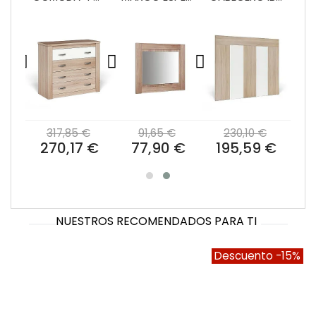
x 2
€
317,85 €
91,65 €
230,10 €
 €
270,17 €
77,90 €
195,59 €
NUESTROS RECOMENDADOS PARA TI
Descuento
-15%