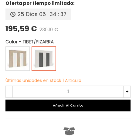
Oferta por tiempo limitado:
25 Días
06 : 34 : 37
195,59 €
230,10 €
Precio reducido
-15%
Color
-
TIBET/PIZARRA
CAMBRIAN/BLANCO
TIBET/PIZARRA
Últimas unidades en stock
1 Artículo
-
+
Añadir Al Carrito