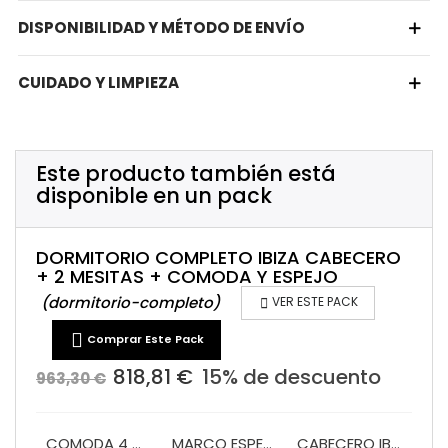
DISPONIBILIDAD Y MÉTODO DE ENVÍO
CUIDADO Y LIMPIEZA
Este producto también está
disponible en un pack
DORMITORIO COMPLETO IBIZA CABECERO
+ 2 MESITAS + COMODA Y ESPEJO
(dormitorio-completo)

VER ESTE PACK

Comprar Este Pack
818,81 €
15% de descuento
963,30 €
COMODA 4 CAJONES MONACO
MARCO ESPEJO COMODA MONACO
CABECERO IBIZA 135/150