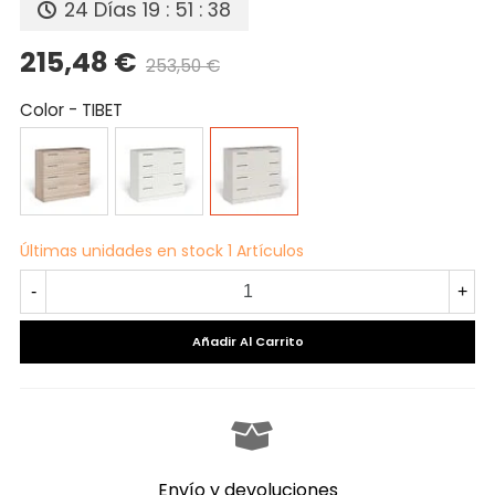
24 Días
19 : 51 : 37
215,48 €
253,50 €
Precio reducido
-15%
Color
-
TIBET
CAMBRIAN
BLANCO
TIBET
Últimas unidades en stock
1 Artículos
-
+
Añadir Al Carrito
Envío y devoluciones