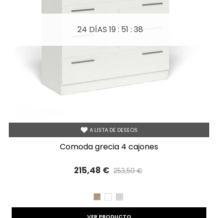
24 DÍAS
19 : 51 : 37
A LISTA DE DESEOS
comoda grecia 4 cajones
215,48 €
253,50 €
Precio reducido
-15%
CAMBRIAN
BLANCO
TIBET
VER PRODUCTO