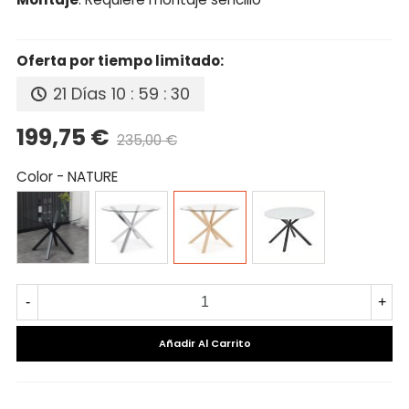
Oferta por tiempo limitado:
21 Días
10 : 59 : 30
199,75 €
235,00 €
Precio reducido
-15%
Color
-
NATURE
NEGRO
CROMADO
NATURE
CERAMIC
PATA
NEGRA
-
+
Añadir Al Carrito