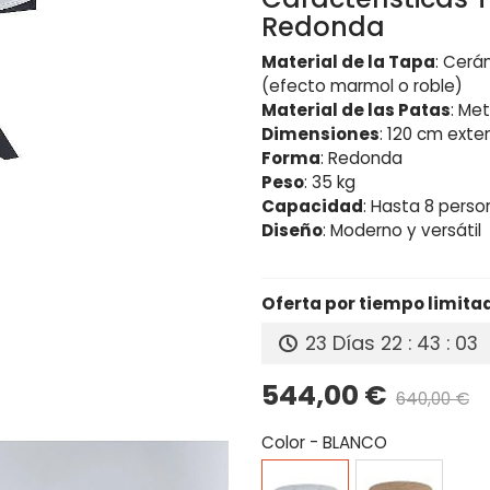
Redonda
Material de la Tapa
: Cerá
(efecto marmol o roble)
Material de las Patas
: Me
Dimensiones
: 120 cm exte
Forma
: Redonda
Peso
: 35 kg
Capacidad
: Hasta 8 perso
Diseño
: Moderno y versátil
Oferta por tiempo limita
23 Días
22 : 43 : 02
544,00 €
640,00 €
Color
-
BLANCO
BLANCO
ROBLE