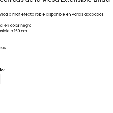
mica o mdf efecto roble disponible en varios acabados
tal en color negro
nsible a 160 cm
nas
do:
Precio reducido
-15%