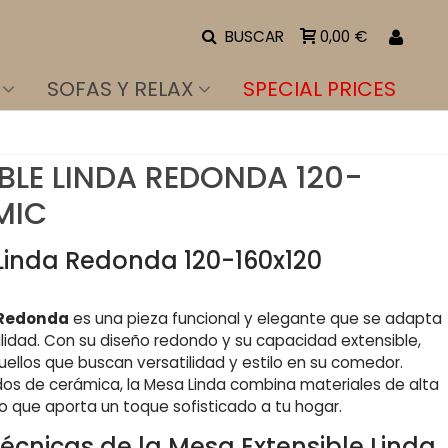
BUSCAR
0,00 €
SOFAS Y RELAX
SPECIAL PRICES
BLE LINDA REDONDA 120-
MIC
Linda Redonda 120-160x120
 Redonda
es una pieza funcional y elegante que se adapta
ilidad. Con su diseño redondo y su capacidad extensible,
ellos que buscan versatilidad y estilo en su comedor.
dos de cerámica, la Mesa Linda combina materiales de alta
o que aporta un toque sofisticado a tu hogar.
Técnicas de la Mesa Extensible Linda