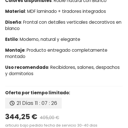
Colores disponibles
: Roble natural con Blanco
Material
: MDF laminado + tiradores integrados
Diseño
: Frontal con detalles verticales decorativos en
blanco
Estilo
: Moderno, natural y elegante
Montaje
: Producto entregado completamente
montado
Uso recomendado
: Recibidores, salones, despachos
y dormitorios
Oferta por tiempo limitado:
21 Días
11 : 07 : 25
344,25 €
405,00 €
Precio reducido
-15%
articulo bajo pedido fecha de servicio 30-40 dias