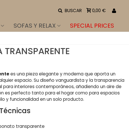
BUSCAR
0,00 €
SOFAS Y RELAX
SPECIAL PRICES
A TRANSPARENTE
ente
es una pieza elegante y moderna que aporta un
alquier espacio. Su diseño vanguardista y la transparencia
al para interiores contemporáneos, añadiendo un aire de
illón es perfecto tanto para el hogar como para espacios
ilo y funcionalidad en un solo producto.
 Técnicas
arbonato transparente