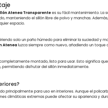
taje
illón Atenea Transparente
es su fácil mantenimiento. La s
 manteniendo el sillón libre de polvo y manchas. Además, el
quier espacio.
 requiriendo solo un paño húmedo para eliminar la suciedad y 
ón Atenea
luzca siempre como nuevo, añadiendo un toque d
completamente montado, listo para usar. Esto significa que
 permitiendo disfrutar del sillón inmediatamente.
eriores?
o principalmente para uso en interiores. Aunque el policarb
iones climáticas extremas puede afectar su apariencia y dura