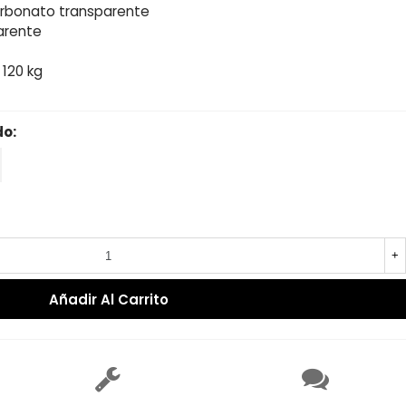
carbonato transparente
arente
120 kg
do:
ecio reducido
-15%
+
Añadir Al Carrito