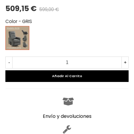
509,15 €
599,00 €
Precio reducido
-15%
Color
-
GRIS
GRIS
-
+
Añadir Al Carrito
Envío y devoluciones