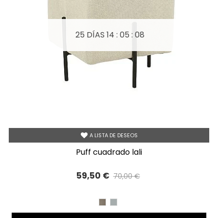
25 DÍAS
14 : 05 : 08
A LISTA DE DESEOS
puff cuadrado lali
59,50 €
70,00 €
Precio reducido
-15%
BEIG
GRIS