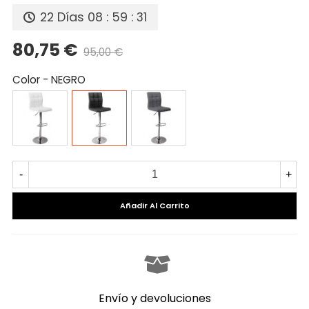
22 Días
08 : 59 : 31
80,75 €
95,00 €
Precio reducido
-15%
Color
-
NEGRO
BLANCO
NEGRO
GRIS
-
+
Añadir Al Carrito
Envío y devoluciones