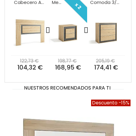
Cabecero Atenea
Mesita 2/C Atenea roble negro
Comoda 3/C Atenea roble negro
x 2
122,73 €
198,77 €
205,19 €
104,32 €
168,95 €
174,41 €
NUESTROS RECOMENDADOS PARA TI
Descuento
-15%