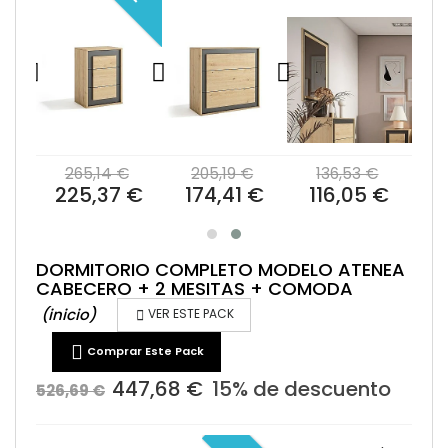
€
265,14 €
205,19 €
136,53 €
 €
225,37 €
174,41 €
116,05 €
DORMITORIO COMPLETO MODELO ATENEA
CABECERO + 2 MESITAS + COMODA
(inicio)

VER ESTE PACK

Comprar Este Pack
447,68 €
15% de descuento
526,69 €