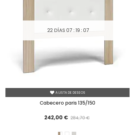
22 DÍAS
07 : 19 : 07
A LISTA DE DESEOS
cabecero paris 135/150
242,00 €
284,70 €
Precio reducido
-15%
CAMBRIAN/BLANCO
BLANCO
TIBET