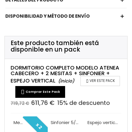
DISPONIBILIDAD Y MÉTODO DE ENVÍO
Este producto también está
disponible en un pack
DORMITORIO COMPLETO MODELO ATENEA
CABECERO + 2 MESITAS + SINFONIER +
ESPEJO VERTICAL
(inicio)

VER ESTE PACK

Comprar Este Pack
611,76 €
15% de descuento
719,72 €
Cabecero Atenea
Mesita 2/C Atenea roble negro
Sinfonier 5/C Atenea roble negro
Espejo vertical Atenea roble negro
x 2