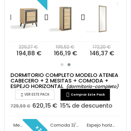
€
229,27 €
195,52 €
172,20 €
 €
194,88 €
166,19 €
146,37 €
DORMITORIO COMPLETO MODELO ATENEA
CABECERO + 2 MESITAS + COMODA +
ESPEJO HORIZONTAL
(dormitorio-completo)


VER ESTE PACK
Comprar Este Pack
620,15 €
15% de descuento
729,59 €
Cabecero Atenea
Mesita 3/C Atenea roble negro
Comoda 3/C Atenea roble negro
Espejo horizontal Atenea roble negro
x 2