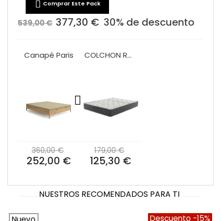

Comprar Este Pack
377,30 €
30% de descuento
539,00 €
Canapé Paris
COLCHON ROLLER LUXOR 25CM
360,00 €
179,00 €
252,00 €
125,30 €
NUESTROS RECOMENDADOS PARA TI
Descuento
-15%
Nuevo