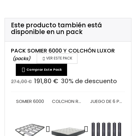
Este producto también está
disponible en un pack
PACK SOMIER 6000 Y COLCHÓN LUXOR
(packs)

VER ESTE PACK

Comprar Este Pack
191,80 €
30% de descuento
274,00 €
SOMIER 6000
COLCHON ROLLER LUXOR 25CM
JUEGO DE 6 PATAS CILINDRICAS SOMIER O BASE