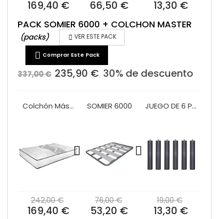
169,40 €
66,50 €
13,30 €
PACK SOMIER 6000 + COLCHON MASTER
(packs)

VER ESTE PACK

Comprar Este Pack
235,90 €
30% de descuento
337,00 €
Colchón Máster muelle ensacado
SOMIER 6000
JUEGO DE 6 PATAS CILINDRICAS SOMIER O BASE
242,00 €
76,00 €
19,00 €
169,40 €
53,20 €
13,30 €