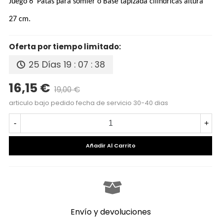
Juego 6 Patas para somier o Base tapizada cilíndricas altura
27 cm.
Oferta por tiempo limitado:
25 Días
19 : 07 : 37
16,15 €
19,00 €
Precio reducido
-15%
articulo bajo pedido fecha de servicio 30-40 dias
-
+
Añadir Al Carrito
Envío y devoluciones