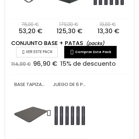
76,00 €
179,00 €
19,00 €
53,20 €
125,30 €
13,30 €
CONJUNTO BASE + PATAS
(packs)


VER ESTE PACK
Comprar Este Pack
96,90 €
15% de descuento
114,00 €
BASE TAPIZADA PLATA 3D
JUEGO DE 6 PATAS CILINDRICAS SOMIER O BASE