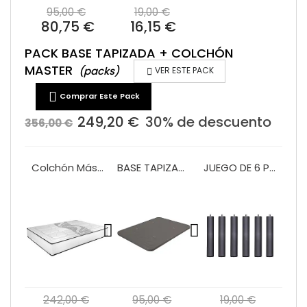
95,00 €
19,00 €
80,75 €
16,15 €
PACK BASE TAPIZADA + COLCHÓN
MASTER
(packs)

VER ESTE PACK

Comprar Este Pack
249,20 €
30% de descuento
356,00 €
Colchón Máster muelle ensacado
BASE TAPIZADA PLATA 3D
JUEGO DE 6 PATAS CILINDRICAS SOMIER O BASE
242,00 €
95,00 €
19,00 €