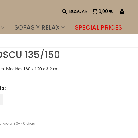
BUSCAR
0,00 €
SOFAS Y RELAX
SPECIAL PRICES
SCU 135/150
m. Medidas 160 x 120 x 3,2 cm.
do:
io reducido
-15%
ervicio 30-40 dias