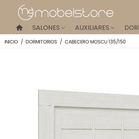
SALONES
AUXILIARES
DOR
INICIO
/
DORMITORIOS
/
CABECERO MOSCU 135/150