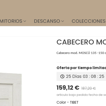
MITORIOS
DESCANSO
COLECCIONES
CABECERO MO
Cabecero mod. MOSCÚ 135 -150 c
Oferta por tiempo limita
25 Días
03 : 08 : 23
159,12 €
187,20 €
Prec
articulo bajo pedido fecha de s
Color
-
TIBET