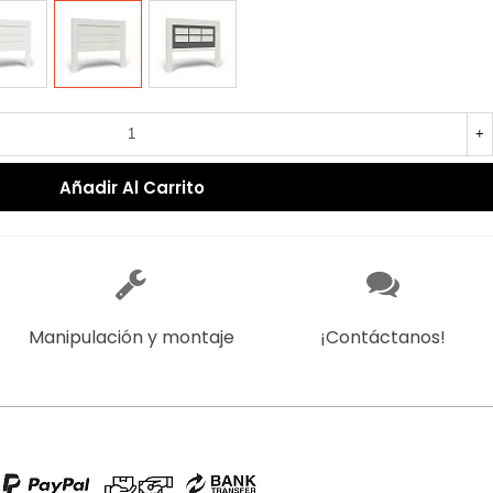
CO
NCO
TIBET
TIBET/PIZARRA
+
Añadir Al Carrito
Manipulación y montaje
¡Contáctanos!