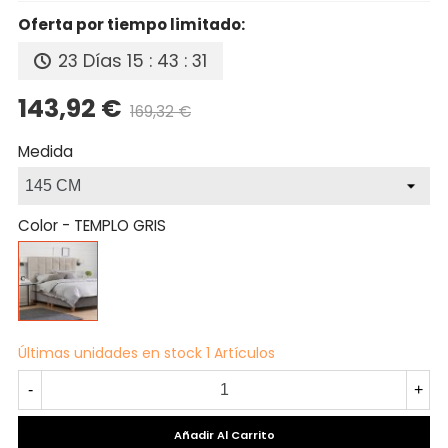
Oferta por tiempo limitado:
23 Días
15 : 43 : 30
143,92 €
169,32 €
Precio reducido
-15%
Medida
Color
-
TEMPLO GRIS
TEMPLO
GRIS
Últimas unidades en stock
1 Artículos
-
+
Añadir Al Carrito