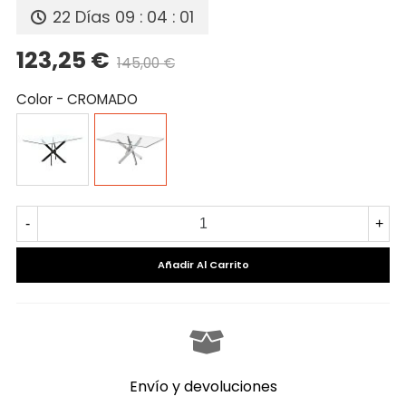
22 Días
09 : 04 : 01
123,25 €
145,00 €
Precio reducido
-15%
Color
-
CROMADO
NEGRO
CROMADO
-
+
Añadir Al Carrito
Envío y devoluciones