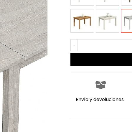
ROBLE
TIBET
TIBET
CRISTAL
CRISTAL
CRIS
GRAFITO
GRAFITO
BLA
-
Envío y devoluciones