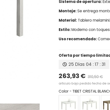
Sistema de apertura:
Exte
Montaje:
Se entrega montad
Material:
Tablero melaminiz
Estilo:
Moderno con toques
Uso recomendado:
Comedo
Oferta por tiempo limita
25 Días
04 : 17 : 30
263,93 €
310,50 €
Pr
articulo bajo pedido fecha de s
Color
-
TIBET CRISTAL BLAN
BLANCO
BLANCO
CAM
CRISTAL
CRISTAL
CRIS
BLANCO
GRAFITO
BLA