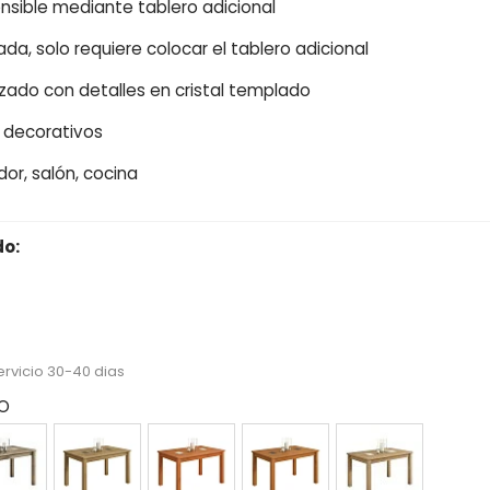
nsible mediante tablero adicional
a, solo requiere colocar el tablero adicional
ado con detalles en cristal templado
 decorativos
r, salón, cocina
do:
ecio reducido
-15%
ervicio 30-40 dias
CO
BRIAN
CAMBRIAN
CEREZO
CEREZO
ROBLE
TAL
CRISTAL
CRISTAL
CRISTAL
CRISTAL
NCO
GRAFITO
BLANCO
GRAFITO
BLANCO