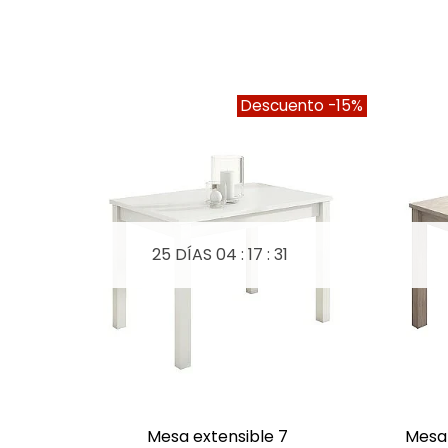
Descuento
-15%
25 DÍAS
04 : 17 : 30
mesa extensible 7
mesa
A LISTA DE DESEOS