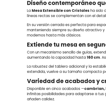
Diseño contemporáneo que
La
Mesa Extensible con Cristales
ha sido d
líneas rectas se complementan con el detalle
En su versión cerrada es perfecta para espaci
manteniendo siempre su diseño atractivo y fu
modernos hasta más clásicos.
Extiende tu mesa en segun
Con un mecanismo sencillo de guías, extender 
aumentando la capacidad hasta
160 cm
. A
La robustez del tablero adicional y la estab
extendida, vuelve a su tamaño compacto par
Variedad de acabados y cri
Disponible en cinco acabados —
cambrian, b
infinitas posibilidades para adaptarse a tus 
añaden calidez.