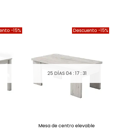
ento
-15%
Descuento
-15%
0
25 DÍAS
04 : 17 : 30
mesa de centro elevable
me
A LISTA DE DESEOS