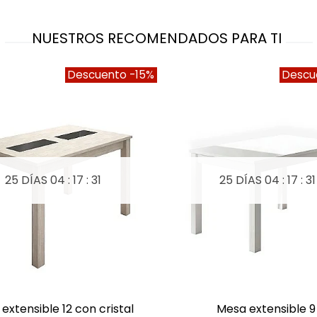
NUESTROS RECOMENDADOS PARA TI
Descuento
-15%
Descu
25 DÍAS
04 : 17 : 30
25 DÍAS
04 : 17 : 3
 extensible 12 con cristal
mesa extensible 9
A LISTA DE DESEOS
A LISTA DE DESEOS