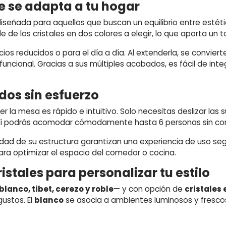
 se adapta a tu hogar
iseñada para aquellos que buscan un equilibrio entre estétic
 de los cristales en dos colores a elegir, lo que aporta un 
os reducidos o para el día a día. Al extenderla, se conviert
ncional. Gracias a sus múltiples acabados, es fácil de inte
dos sin esfuerzo
la mesa es rápido e intuitivo. Solo necesitas deslizar las su
sí podrás acomodar cómodamente hasta 6 personas sin co
ilidad de su estructura garantizan una experiencia de uso s
a optimizar el espacio del comedor o cocina.
stales para personalizar tu estilo
lanco, tibet, cerezo y roble
— y con opción de
cristales 
gustos. El
blanco
se asocia a ambientes luminosos y fresc