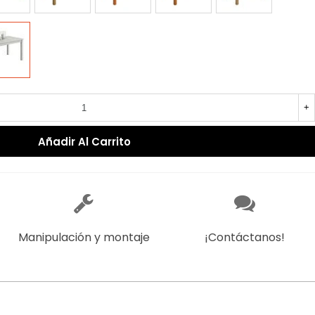
TAL
NCO
+
Añadir Al Carrito
Manipulación y montaje
¡Contáctanos!