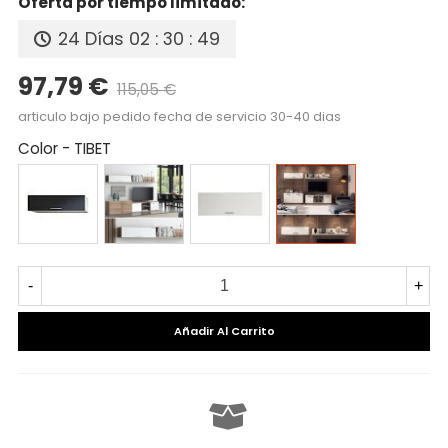
Oferta por tiempo limitado:
24 Días
02 : 30 : 48
97,79 €
115,05 €
Precio reducido
-15%
articulo bajo pedido fecha de servicio 30-40 dias
Color
-
TIBET
BLANCO/PIZARRA
CAMBRIAN/BLANCO
BLANCO
TIBET
-
+
Añadir Al Carrito