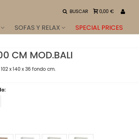
BUSCAR
0,00 €
SOFAS Y RELAX
SPECIAL PRICES
00 CM MOD.BALI
102 x 140 x 36 fondo cm.
do:
recio reducido
-15%
BRIAN/BLANCO
BLANCO
TIBET
TIBET/PIZARRA