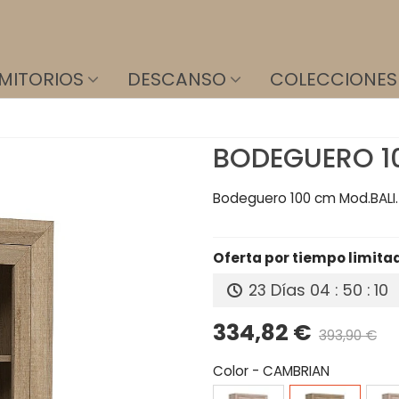
MITORIOS
DESCANSO
COLECCIONES
BODEGUERO 1
Bodeguero 100 cm Mod.BALI. 
Oferta por tiempo limita
23 Días
04 : 50 : 09
334,82 €
393,90 €
P
Color
-
CAMBRIAN
CAMBRIAN/PIZARRA
CAMBRIAN
CAM