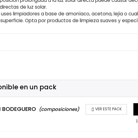
xposición prolongada a la luz solar directa puede causar deco
irectas de luz solar.
o uses limpiadores a base de amoníaco, acetona, lejía o cua
 superficie. Opta por productos de limpieza suaves y espe
onible en un pack
ON BODEGUERO
(composiciones)

VER ESTE PACK