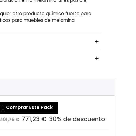
loración en la melamina. Si es posible,
lquier otro producto químico fuerte para
cíficos para muebles de melamina.

Comprar Este Pack
771,23 €
30% de descuento
1.101,75 €