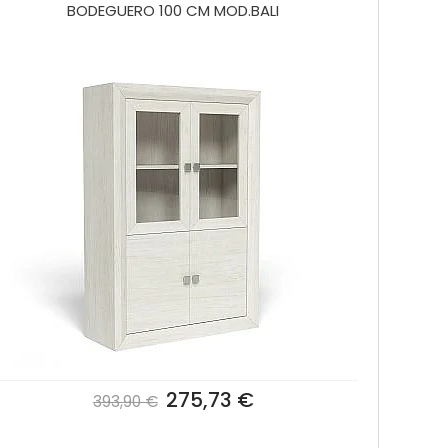
BODEGUERO 100 CM MOD.BALI
275,73 €
393,90 €