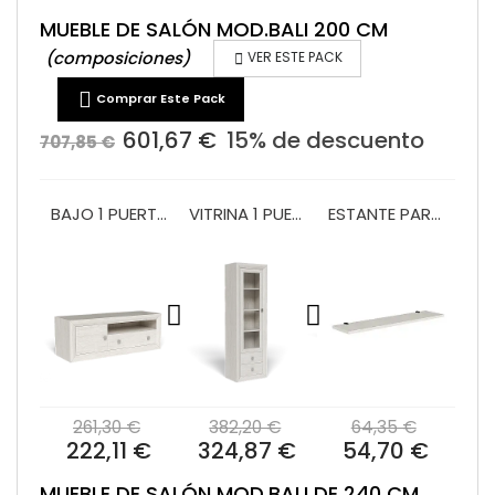
MUEBLE DE SALÓN MOD.BALI 200 CM
(composiciones)

VER ESTE PACK

Comprar Este Pack
601,67 €
15% de descuento
707,85 €
BAJO 1 PUERTA Y 1 CAJON MOD.140CM MOD. BALI
VITRINA 1 PUERTA Y 2 PUERTAS 60 CM MOD. BALI
ESTANTE PARED 140 PRAGA/BALI
261,30 €
382,20 €
64,35 €
222,11 €
324,87 €
54,70 €
MUEBLE DE SALÓN MOD.BALI DE 240 CM