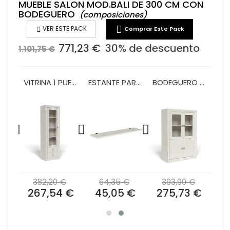
MUEBLE SALON MOD.BALI DE 300 CM CON
BODEGUERO
(composiciones)


VER ESTE PACK
Comprar Este Pack
771,23 €
30% de descuento
1.101,75 €
BAJO 1 PUERTA Y 1 CAJON MOD.140CM MOD. BALI
VITRINA 1 PUERTA Y 2 PUERTAS 60 CM MOD. BALI
ESTANTE PARED 140 PRAGA/BALI
BODEGUERO 100 CM MOD.BALI
€
382,20 €
64,35 €
393,90 €
 €
267,54 €
45,05 €
275,73 €