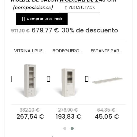
(composiciones)

VER ESTE PACK

Comprar Este Pack
679,77 €
30% de descuento
971,10 €
BAJO 2 CAJONES Y HUECO 120 CM MOD. BALI
VITRINA 1 PUERTA Y 2 PUERTAS 60 CM MOD. BALI
BODEGUERO 60 CM MOD. BALI
ESTANTE PARED 140 PRAGA/BALI
€
382,20 €
276,90 €
64,35 €
 €
267,54 €
193,83 €
45,05 €