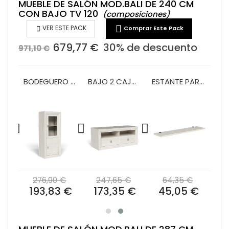
MUEBLE DE SALÓN MOD.BALI DE 240 CM
CON BAJO TV 120
(composiciones)


VER ESTE PACK
Comprar Este Pack
679,77 €
30% de descuento
971,10 €
VITRINA 1 PUERTA Y 2 PUERTAS 60 CM MOD. BALI
BODEGUERO 60 CM MOD. BALI
BAJO 2 CAJONES Y HUECO 120 CM MOD. BALI
ESTANTE PARED 140 PRAGA/BALI
€
276,90 €
247,65 €
64,35 €
 €
193,83 €
173,35 €
45,05 €