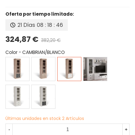
Oferta por tiempo limitado:
21 Días
08 : 18 : 46
324,87 €
382,20 €
Precio reducido
-15%
Color
-
CAMBRIAN/BLANCO
CAMBRIAN/PIZARRA
CAMBRIAN
CAMBRIAN/BLANCO
BLANCO
TIBET
TIBET/PIZARRA
Últimas unidades en stock
2 Artículos
-
+