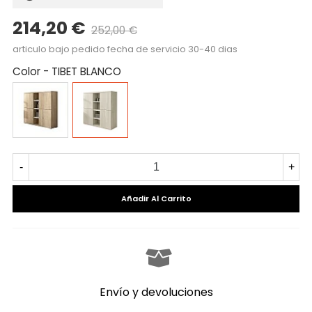
214,20 €
252,00 €
Precio reducido
-15%
articulo bajo pedido fecha de servicio 30-40 dias
Color
-
TIBET BLANCO
CAMBRIAN/BLANCO
TIBET
BLANCO
-
+
Añadir Al Carrito
Envío y devoluciones