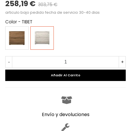
258,19 €
303,75 €
Precio reducido
-15%
articulo bajo pedido fecha de servicio 30-40 dias
Color
-
TIBET
CAMBRIAN
TIBET
-
+
Añadir Al Carrito
Envío y devoluciones