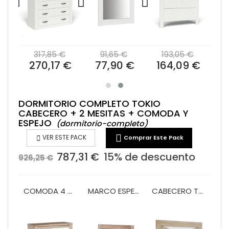
€
317,85 €
91,65 €
193,05 €
 €
270,17 €
77,90 €
164,09 €
DORMITORIO COMPLETO TOKIO
CABECERO + 2 MESITAS + COMODA Y
ESPEJO
(dormitorio-completo)


VER ESTE PACK
Comprar Este Pack
787,31 €
15% de descuento
926,25 €
COMODA 4 CAJONES MONACO
MARCO ESPEJO COMODA MONACO
CABECERO TOKIO 135/150
x 2