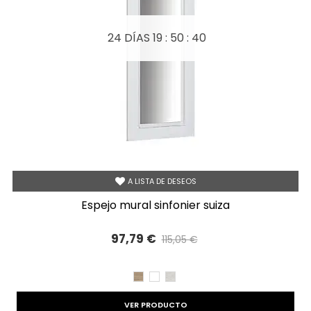
24 DÍAS
19 : 50 : 39
A LISTA DE DESEOS
espejo mural sinfonier suiza
97,79 €
115,05 €
Precio reducido
-15%
CAMBRIAN
BLANCO
TIBET
VER PRODUCTO