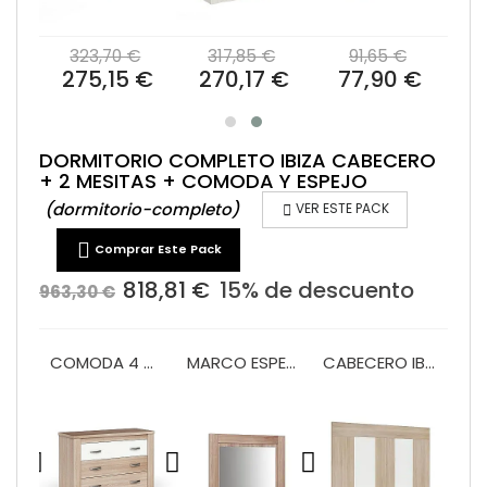
€
323,70 €
317,85 €
91,65 €
 €
275,15 €
270,17 €
77,90 €
DORMITORIO COMPLETO IBIZA CABECERO
+ 2 MESITAS + COMODA Y ESPEJO
(dormitorio-completo)

VER ESTE PACK

Comprar Este Pack
818,81 €
15% de descuento
963,30 €
COMODA 4 CAJONES MONACO
MARCO ESPEJO COMODA MONACO
CABECERO IBIZA 135/150
x 2