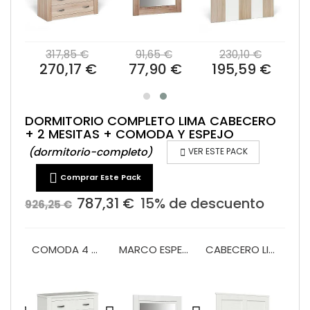
€
317,85 €
91,65 €
230,10 €
 €
270,17 €
77,90 €
195,59 €
DORMITORIO COMPLETO LIMA CABECERO
+ 2 MESITAS + COMODA Y ESPEJO
(dormitorio-completo)

VER ESTE PACK

Comprar Este Pack
787,31 €
15% de descuento
926,25 €
COMODA 4 CAJONES MONACO
MARCO ESPEJO COMODA MONACO
CABECERO LIMA 135/150
x 2