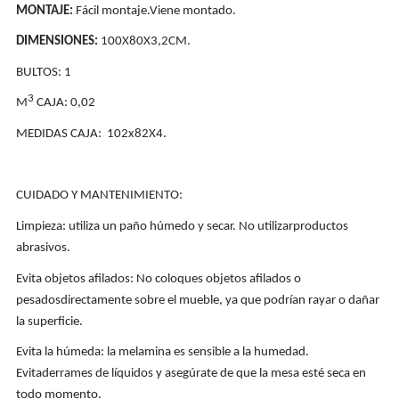
MONTAJE:
Fácil montaje.Viene montado.
DIMENSIONES:
100X80X3,2CM.
BULTOS: 1
3
M
CAJA: 0,02
MEDIDAS CAJA:
102x82X4.
CUIDADO Y MANTENIMIENTO:
Limpieza: utiliza un paño húmedo y secar. No utilizarproductos
abrasivos.
Evita objetos afilados: No coloques objetos afilados o
pesadosdirectamente sobre el mueble, ya que podrían rayar o dañar
la superficie.
Evita la húmeda: la melamina es sensible a la humedad.
Evitaderrames de líquidos y asegúrate de que la mesa esté seca en
todo momento.