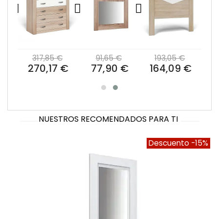
€
317,85 €
91,65 €
193,05 €
 €
270,17 €
77,90 €
164,09 €
NUESTROS RECOMENDADOS PARA TI
Descuento
-15%