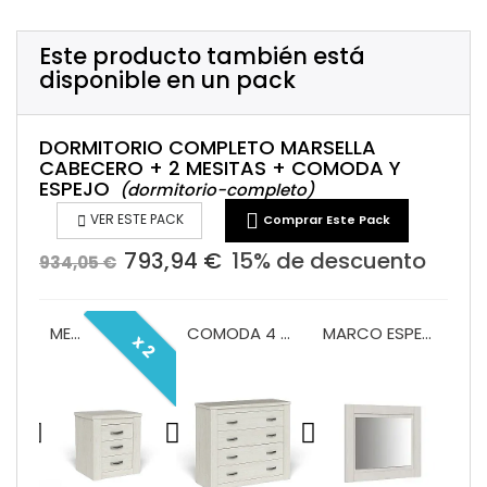
Este producto también está
disponible en un pack
DORMITORIO COMPLETO MARSELLA
CABECERO + 2 MESITAS + COMODA Y
ESPEJO
(dormitorio-completo)


VER ESTE PACK
Comprar Este Pack
793,94 €
15% de descuento
934,05 €
CABECERO MARSELLA 135/150
MESITA 3 CAJONES MOD. MONACO
COMODA 4 CAJONES MONACO
MARCO ESPEJO COMODA MONACO
x 2