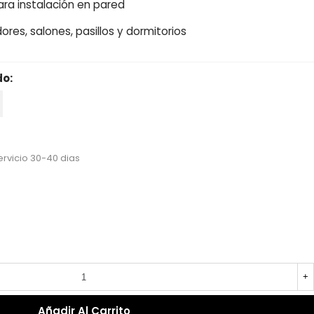
para instalación en pared
dores, salones, pasillos y dormitorios
do:
cio reducido
-15%
ervicio 30-40 dias
+
Añadir Al Carrito