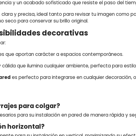
encia y un acabado sofisticado que resiste el paso del tiem
 clara y precisa, ideal tanto para revisar tu imagen como par
 seco para conservar su brillo original.
sibilidades decorativas
ar:
tes que aportan carácter a espacios contemporáneos.
y cálida que ilumina cualquier ambiente, perfecta para esti
ared
es perfecto para integrarse en cualquier decoración, o
rrajes para colgar?
ecesarios para su instalación en pared de manera rápida y se
ión horizontal?
ente para su instalación en vertical, maximizando su efecto