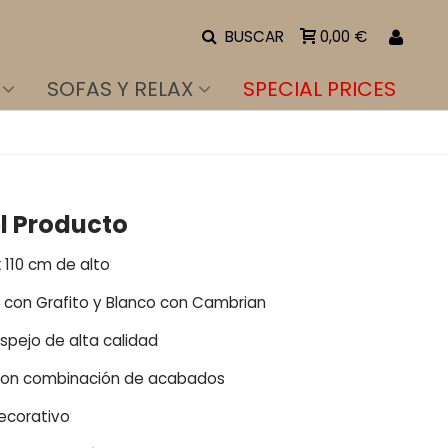
BUSCAR
0,00 €
SOFAS Y RELAX
SPECIAL PRICES
l Producto
 110 cm de alto
t con Grafito y Blanco con Cambrian
spejo de alta calidad
 con combinación de acabados
decorativo