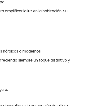
po.
a amplificar la luz en la habitación. Su
los nórdicos o modernos.
freciendo siempre un toque distintivo y
gura.
 decorativo y la percepción de altura.