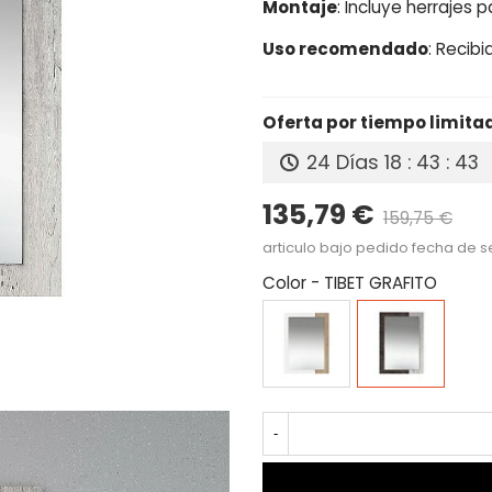
Montaje
: Incluye herrajes 
Uso recomendado
: Recibi
Oferta por tiempo limita
24 Días
18 : 43 : 42
135,79 €
159,75 €
Pre
articulo bajo pedido fecha de s
Color
-
TIBET GRAFITO
CAMBRIAN/BLANCO
TIBET
GRAFITO
-