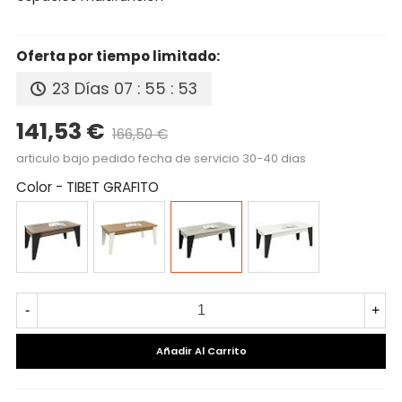
Oferta por tiempo limitado:
23 Días
07 : 55 : 52
141,53 €
166,50 €
Precio reducido
-15%
articulo bajo pedido fecha de servicio 30-40 dias
Color
-
TIBET GRAFITO
CAMBRIAN/PIZARRA
CAMBRIAN/BLANCO
TIBET
BLANCO
GRAFITO
GRAFITO
-
+
Añadir Al Carrito