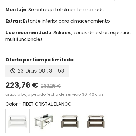
Montaje
: Se entrega totalmente montada
Extras
: Estante inferior para almacenamiento
Uso recomendado
: Salones, zonas de estar, espacios
multifuncionales
Oferta por tiempo limitado:
23 Días
00 : 31 : 52
223,76 €
263,25 €
Precio reducido
-15%
articulo bajo pedido fecha de servicio 30-40 dias
Color
-
TIBET CRISTAL BLANCO
BLANCO
BLANCO
CAMBRIAN
CAMBRIAN
CRISTAL
CRISTAL
CRISTAL
CRISTAL
BLANCO
GRAFITO
BLANCO
GRAFITO