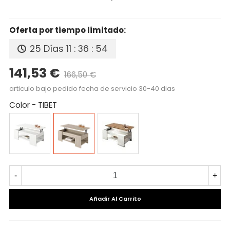
Oferta por tiempo limitado:
25 Días
11 : 36 : 54
141,53 €
166,50 €
Precio reducido
-15%
articulo bajo pedido fecha de servicio 30-40 dias
Color
-
TIBET
BLANCO
TIBET
ROBLE
AMAZONA
BLANCO
-
+
Añadir Al Carrito