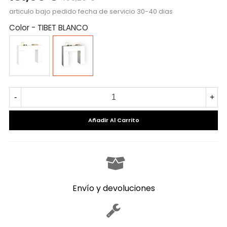
articulo bajo pedido fecha de servicio 30-40 dias
Color
-
TIBET BLANCO
BLANCO
TIBET
BLANCO
-
+
Añadir Al Carrito
Envío y devoluciones