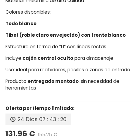
Material: melamina de alta calidad
Colores disponibles:
Todo blanco
Tibet (roble claro envejecido) con frente blanco
Estructura en forma de “U” con líneas rectas
Incluye
cajón central oculto
para almacenaje
Uso: ideal para recibidores, pasillos o zonas de entrada
Producto
entregado montado
, sin necesidad de
herramientas
Oferta por tiempo limitado:
24 Días
07 : 43 : 20
131,96 €
155,25 €
Precio reducido
-15%