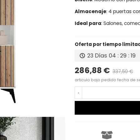
Almacenaje
: 4 puertas co
Ideal para
: Salones, come
Oferta por tiempo limita
23 Días
04 : 29 : 18
286,88 €
337,50 €
P
articulo bajo pedido fecha de s
-