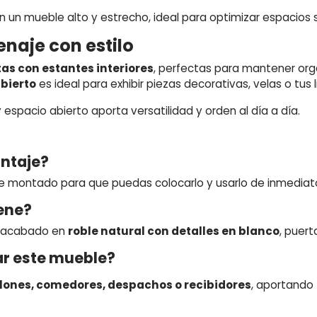
n un mueble alto y estrecho, ideal para optimizar espacios 
naje con estilo
as con estantes interiores
, perfectas para mantener organ
bierto
es ideal para exhibir piezas decorativas, velas o tus l
spacio abierto aporta versatilidad y orden al día a día.
ontaje?
 montado para que puedas colocarlo y usarlo de inmediat
ene?
 acabado en
roble natural con detalles en blanco
, puert
r este mueble?
lones, comedores, despachos o recibidores
, aportando