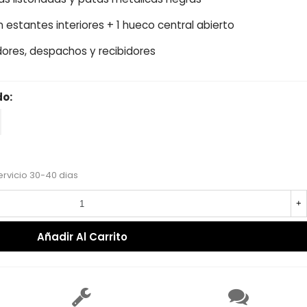
n estantes interiores + 1 hueco central abierto
dores, despachos y recibidores
do:
recio reducido
-15%
ervicio 30-40 dias
+
Añadir Al Carrito