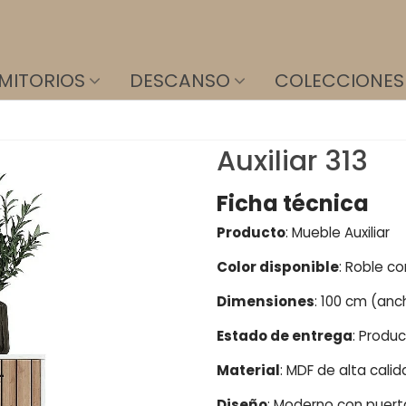
MITORIOS
DESCANSO
COLECCIONES
Auxiliar 313
Ficha técnica
Producto
: Mueble Auxiliar
Color disponible
: Roble c
Dimensiones
: 100 cm (anc
Estado de entrega
: Produ
Material
: MDF de alta cali
Diseño
: Moderno con puert