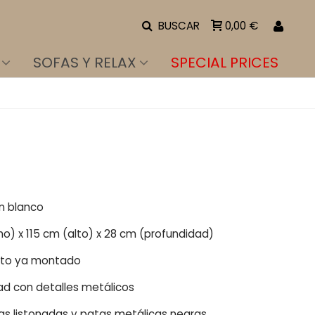
BUSCAR
0,00 €
SOFAS Y RELAX
SPECIAL PRICES
on blanco
ho) x 115 cm (alto) x 28 cm (profundidad)
cto ya montado
dad con detalles metálicos
as listonadas y patas metálicas negras